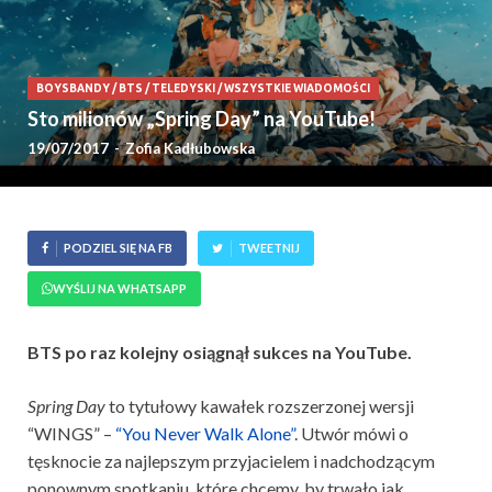
BOYSBANDY
/
BTS
/
TELEDYSKI
/
WSZYSTKIE WIADOMOŚCI
Sto milionów „Spring Day” na YouTube!
19/07/2017
-
Zofia Kadłubowska
PODZIEL SIĘ NA FB
TWEETNIJ
WYŚLIJ NA WHATSAPP
BTS po raz kolejny osiągnął sukces na YouTube.
Spring Day
to tytułowy kawałek rozszerzonej wersji
“WINGS” –
“You Never Walk Alone”
. Utwór mówi o
tęsknocie za najlepszym przyjacielem i nadchodzącym
ponownym spotkaniu, które chcemy, by trwało jak