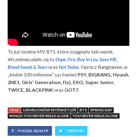
To już siódme MV BTS, które osiągnęło taki wynik.
Wcześniej udało się to
Dope
,
Fire
,
Boy in Luv
,
Save ME
,
Blood Sweat & Tears
oraz
Not Today
. Oprócz Bangtanów, w
„klubie 100 milionów” są również
PSY, BIGBANG, HyunA,
2NE1, Girls’ Generation, f(x), EXO, Super Junior,
TWICE, BLACKPINK
oraz
GOT7
.
TAGI:
100 MILIONÓW WYŚWIETLEŃ
BTS
SPRING DAY
WINGS: YOU NEVER WALK ALONE
YOU NEVER WALK ALONE
PODZIEL SIĘ NA FB
TWEETNIJ