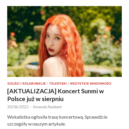
SOLIŚCI I KOLABORACJE
/
TELEDYSKI
/
WSZYSTKIE WIADOMOŚCI
[AKTUALIZACJA] Koncert Sunmi w
Polsce już w sierpniu
30/06/2022
-
Amanda Nadeem
Wokalistka ogłosiła trasę koncertową. Sprawdźcie
szczegóły w naszym artykule.