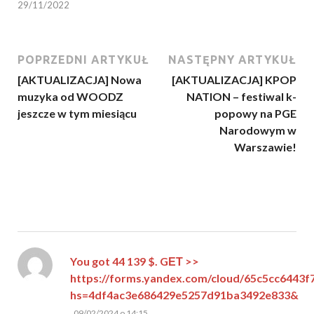
29/11/2022
POPRZEDNI ARTYKUŁ
NASTĘPNY ARTYKUŁ
[AKTUALIZACJA] Nowa
[AKTUALIZACJA] KPOP
muzyka od WOODZ
NATION – festiwal k-
jeszcze w tym miesiącu
popowy na PGE
Narodowym w
Warszawie!
You got 44 139 $. GЕТ >>
https://forms.yandex.com/cloud/65c5cc6443f
hs=4df4ac3e686429e5257d91ba3492e833&
pisze:
09/02/2024 o 14:15