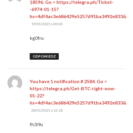
18596. Go > https://telegra.ph/Ticket-
-6974-01-15?
hs=4df4ac3e686429e5257d91ba3492e833&
pisze:
19/01/2025 o 00:03
kg0fru
ODPOWIEDZ
You have 1 notification # 2584. Go >
https://telegra.ph/Get-BTC-right-now-
01-22?
hs=4df4ac3e686429e5257d91ba3492e833&
pisze:
28/01/2025 o 12:18
fh3i9u