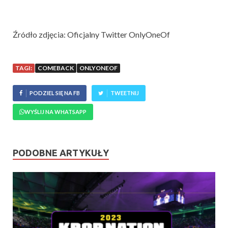
Źródło zdjęcia: Oficjalny Twitter OnlyOneOf
TAGI:
COMEBACK
ONLYONEOF
PODZIEL SIĘ NA FB
TWEETNIJ
WYŚLIJ NA WHATSAPP
PODOBNE ARTYKUŁY