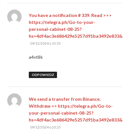
You have a notification # 339. Read >>>
https://telegra.ph/Go-to-your-
personal-cabinet-08-25?
hs=4df4ac3e686429e5257d91ba3492e833&
pisze:
09/12/2024 o 15:55
a4vt8k
ODPOWIEDZ
We send a transfer from Binance.
Withdrаw => https://telegra.ph/Go-to-
your-personal-cabinet-08-25?
hs=4df4ac3e686429e5257d91ba3492e833&
pisze:
09/12/2024 o 23:25