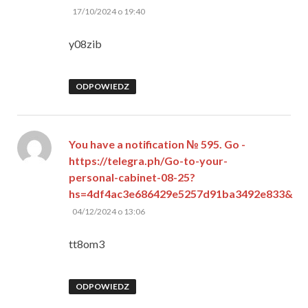
pisze:
17/10/2024 o 19:40
y08zib
ODPOWIEDZ
You have a notification № 595. Go -
https://telegra.ph/Go-to-your-
personal-cabinet-08-25?
hs=4df4ac3e686429e5257d91ba3492e833&
pisze:
04/12/2024 o 13:06
tt8om3
ODPOWIEDZ