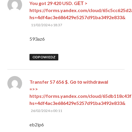
You got 29 420 USD. GЕТ >
https://forms.yandex.com/cloud/65c5cc625d
hs=4df4ac3e686429e5257d91ba3492e833&
pisze:
11/02/2024 o 18:37
593az6
ODPOWIEDZ
Transfer 57 656 $. Gо tо withdrаwаl
=>>
https://forms.yandex.com/cloud/65db118c43
hs=4df4ac3e686429e5257d91ba3492e833&
pisze:
26/02/2024 o 00:11
eb2ip6