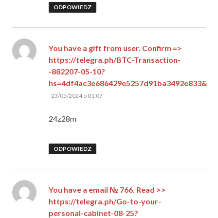
ODPOWIEDZ
You have a gift from user. Confirm =>
https://telegra.ph/BTC-Transaction-
-882207-05-10?
hs=4df4ac3e686429e5257d91ba3492e833&
pisze:
23/05/2024 o 01:07
24z28m
ODPOWIEDZ
You have a email № 766. Read >>
https://telegra.ph/Go-to-your-
personal-cabinet-08-25?