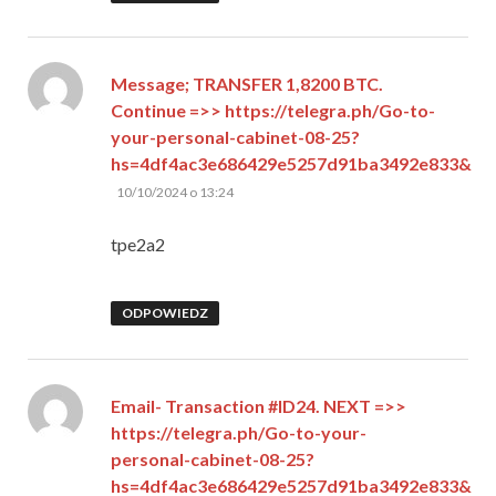
Message; TRANSFER 1,8200 BTC.
Continue =>> https://telegra.ph/Go-to-
your-personal-cabinet-08-25?
hs=4df4ac3e686429e5257d91ba3492e833&
pisze:
10/10/2024 o 13:24
tpe2a2
ODPOWIEDZ
Email- Transaction #ID24. NEXT =>>
https://telegra.ph/Go-to-your-
personal-cabinet-08-25?
hs=4df4ac3e686429e5257d91ba3492e833&