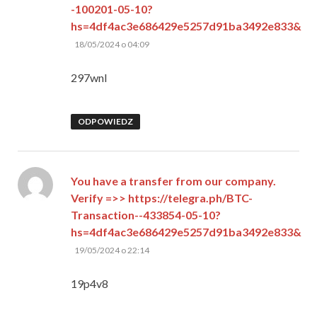
-100201-05-10?
hs=4df4ac3e686429e5257d91ba3492e833&
pisze:
18/05/2024 o 04:09
297wnl
ODPOWIEDZ
You have a transfer from our company.
Verify =>> https://telegra.ph/BTC-
Transaction--433854-05-10?
hs=4df4ac3e686429e5257d91ba3492e833&
pisze:
19/05/2024 o 22:14
19p4v8