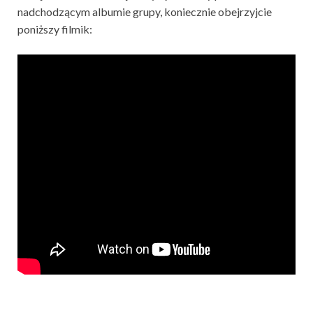
nadchodzącym albumie grupy, koniecznie obejrzyjcie
poniższy filmik: