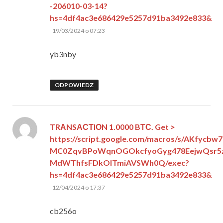
-206010-03-14?
hs=4df4ac3e686429e5257d91ba3492e833&
pisze:
19/03/2024 o 07:23
yb3nby
ODPOWIEDZ
TRАNSАСТIОN 1.0000 BТС. Get >
https://script.google.com/macros/s/AKfycbw
MC0ZqvBPoWqnOGOkcfyoGyg478EejwQsr5z
MdWThfsFDkOlTmiAVSWh0Q/exec?
hs=4df4ac3e686429e5257d91ba3492e833&
pisze:
12/04/2024 o 17:37
cb256o