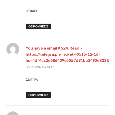
a1xaee
ODPOWIEDZ
You have a email # 524. Read >
https://telegra.ph/Ticket--9515-12-16?
hs=4df4ac3e686429e5257d91ba3492e833&
pisze:
22/12/2024 o 14:48
1pgrlw
ODPOWIEDZ