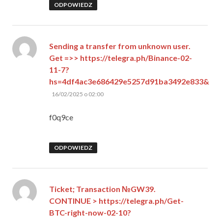
ODPOWIEDZ
Sending a transfer from unknown user.
Get =>> https://telegra.ph/Binance-02-
11-7?
hs=4df4ac3e686429e5257d91ba3492e833&
pisze:
16/02/2025 o 02:00
f0q9ce
ODPOWIEDZ
Ticket; Transaction №GW39.
CONTINUE > https://telegra.ph/Get-
BTC-right-now-02-10?