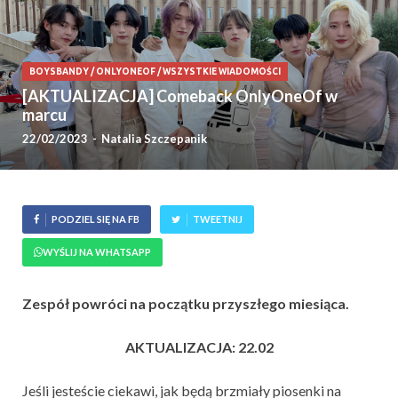
BOYSBANDY
/
ONLYONEOF
/
WSZYSTKIE WIADOMOŚCI
[AKTUALIZACJA] Comeback OnlyOneOf w
marcu
22/02/2023
-
Natalia Szczepanik
PODZIEL SIĘ NA FB
TWEETNIJ
WYŚLIJ NA WHATSAPP
Zespół powróci na początku przyszłego miesiąca.
AKTUALIZACJA: 22.02
Jeśli jesteście ciekawi, jak będą brzmiały piosenki na