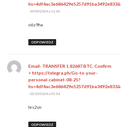
hs=4df4ac3e686429e5257d91ba3492e833&
pisze:
30/09/2024 o 11:00
o6z9ha
ODPOWIEDZ
Email- TRANSFER 1.82687 BTC. Confirm
> https://telegra.ph/Go-to-your-
personal-cabinet-08-25?
hs=4df4ac3e686429e5257d91ba3492e833&
pisze:
03/10/2024 o 05:54
hrs2vn
ODPOWIEDZ