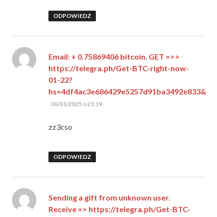
ODPOWIEDZ
Email: + 0.75869406 bitcoin. GET =>>
https://telegra.ph/Get-BTC-right-now-
01-22?
hs=4df4ac3e686429e5257d91ba3492e833&
pisze:
30/01/2025 o 21:19
zz3cso
ODPOWIEDZ
Sending a gift from unknown user.
Receive => https://telegra.ph/Get-BTC-