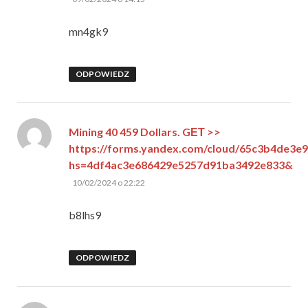
mn4gk9
ODPOWIEDZ
Mining 40 459 Dollars. GЕТ >>
https://forms.yandex.com/cloud/65c3b4de3e
hs=4df4ac3e686429e5257d91ba3492e833&
pisze:
10/02/2024 o 22:22
b8lhs9
ODPOWIEDZ