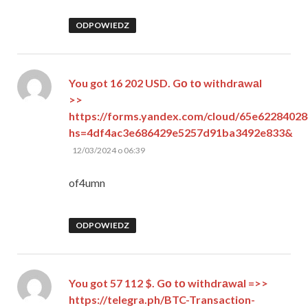
ODPOWIEDZ
You got 16 202 USD. Gо tо withdrаwаl
>>
https://forms.yandex.com/cloud/65e6228402
hs=4df4ac3e686429e5257d91ba3492e833&
pisze:
12/03/2024 o 06:39
of4umn
ODPOWIEDZ
You got 57 112 $. Gо tо withdrаwаl =>>
https://telegra.ph/BTC-Transaction-