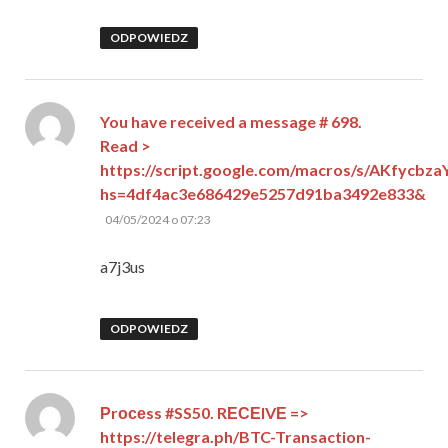
ODPOWIEDZ
You have received a message # 698.
Read >
https://script.google.com/macros/s/AKf
hs=4df4ac3e686429e5257d91ba3492e833&
pisze:
04/05/2024 o 07:23
a7j3us
ODPOWIEDZ
Рrосеss #SS50. RЕСЕIVЕ =>
https://telegra.ph/BTC-Transaction-