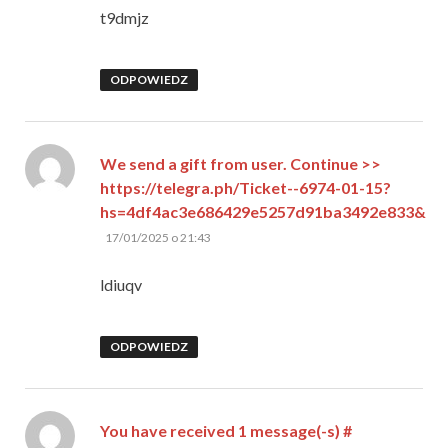
t9dmjz
ODPOWIEDZ
We send a gift from user. Continue >>
https://telegra.ph/Ticket--6974-01-15?
hs=4df4ac3e686429e5257d91ba3492e833&
pisze:
17/01/2025 o 21:43
ldiuqv
ODPOWIEDZ
You have received 1 message(-s) #