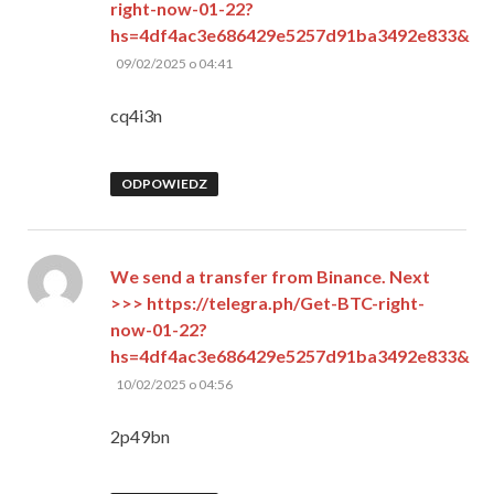
right-now-01-22?
hs=4df4ac3e686429e5257d91ba3492e833&
pisze:
09/02/2025 o 04:41
cq4i3n
ODPOWIEDZ
We send a transfer from Binance. Next
>>> https://telegra.ph/Get-BTC-right-
now-01-22?
hs=4df4ac3e686429e5257d91ba3492e833&
pisze:
10/02/2025 o 04:56
2p49bn