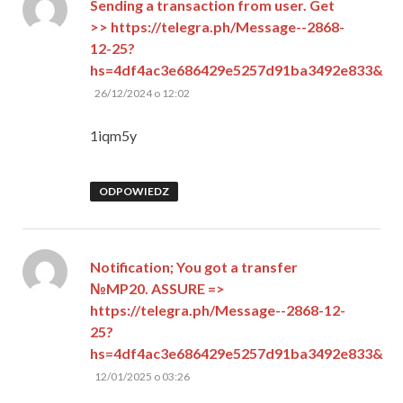
Sending a transaction from user. Get
>> https://telegra.ph/Message--2868-
12-25?
hs=4df4ac3e686429e5257d91ba3492e833&
pisze:
26/12/2024 o 12:02
1iqm5y
ODPOWIEDZ
Notification; You got a transfer
№MP20. ASSURE =>
https://telegra.ph/Message--2868-12-
25?
hs=4df4ac3e686429e5257d91ba3492e833&
pisze:
12/01/2025 o 03:26