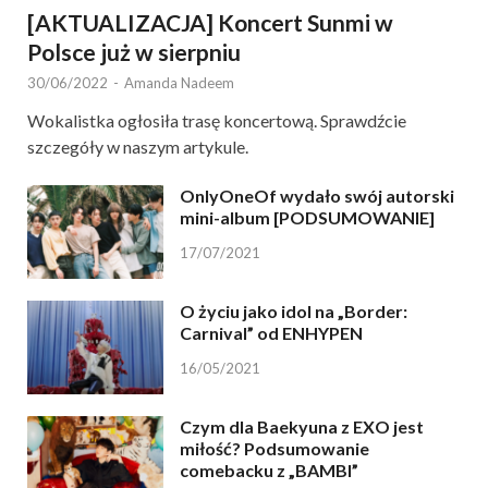
[AKTUALIZACJA] Koncert Sunmi w
Polsce już w sierpniu
30/06/2022
-
Amanda Nadeem
Wokalistka ogłosiła trasę koncertową. Sprawdźcie
szczegóły w naszym artykule.
OnlyOneOf wydało swój autorski
mini-album [PODSUMOWANIE]
17/07/2021
O życiu jako idol na „Border:
Carnival” od ENHYPEN
16/05/2021
Czym dla Baekyuna z EXO jest
miłość? Podsumowanie
comebacku z „BAMBI”