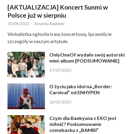
[AKTUALIZACJA] Koncert Sunmi w
Polsce już w sierpniu
30/06/2022
-
Amanda Nadeem
Wokalistka ogłosiła trasę koncertową. Sprawdźcie
szczegóły w naszym artykule.
OnlyOneOf wydało swój autorski
mini-album [PODSUMOWANIE]
17/07/2021
O życiu jako idol na „Border:
Carnival” od ENHYPEN
16/05/2021
Czym dla Baekyuna z EXO jest
miłość? Podsumowanie
comebacku z „BAMBI”