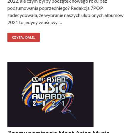
2022, ale czym byłby początek nowego roku bez
podsumowania poprzedniego? Redakcja 7POP
zadecydowała, że wybranie naszych ulubionych albumów
2021 to jedyny właściwy …
CZYTAJ DALEJ
Znamy nominacje Mnet Asian Music