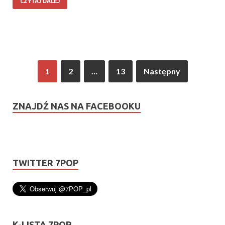
CZYTAJ DALEJ
1
2
…
13
Następny
ZNAJDŹ NAS NA FACEBOOKU
TWITTER 7POP
K-LISTA 7POP