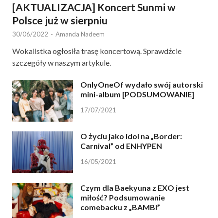
[AKTUALIZACJA] Koncert Sunmi w
Polsce już w sierpniu
30/06/2022
-
Amanda Nadeem
Wokalistka ogłosiła trasę koncertową. Sprawdźcie
szczegóły w naszym artykule.
OnlyOneOf wydało swój autorski
mini-album [PODSUMOWANIE]
17/07/2021
O życiu jako idol na „Border:
Carnival” od ENHYPEN
16/05/2021
Czym dla Baekyuna z EXO jest
miłość? Podsumowanie
comebacku z „BAMBI”