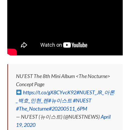
NU’EST The 8th Mini Album <The Nocturne>
Concept Page
https://t.co/gX8CYvcK92
#NUEST_JR_아론
_백호_민현_렌
#뉴이스트
#NUEST
#The_Nocturne
#20200511_6PM
— NU’EST (뉴이스트) (@NUESTNEWS)
April
19, 2020