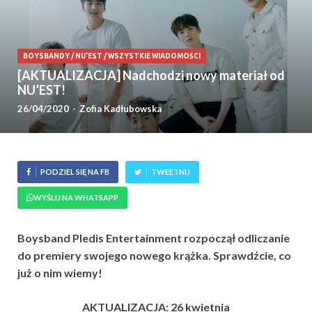
BOYSBANDY
/
NU'EST
/
WSZYSTKIE WIADOMOŚCI
[AKTUALIZACJA] Nadchodzi nowy materiał od
NU’EST!
26/04/2020
-
Zofia Kadłubowska
PODZIEL SIĘ NA FB
TWEETNIJ
WYŚLIJ NA WHATSAPP
Boysband Pledis Entertainment rozpoczął odliczanie
do premiery swojego nowego krążka. Sprawdźcie, co
już o nim wiemy!
AKTUALIZACJA: 26 kwietnia