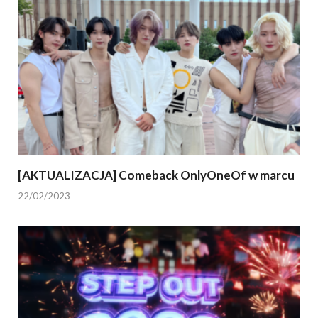
[AKTUALIZACJA] Comeback OnlyOneOf w marcu
22/02/2023