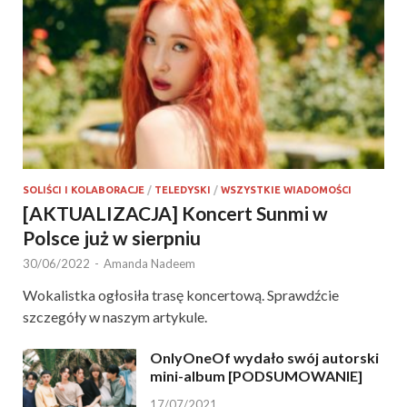
SOLIŚCI I KOLABORACJE
/
TELEDYSKI
/
WSZYSTKIE WIADOMOŚCI
[AKTUALIZACJA] Koncert Sunmi w
Polsce już w sierpniu
30/06/2022
-
Amanda Nadeem
Wokalistka ogłosiła trasę koncertową. Sprawdźcie
szczegóły w naszym artykule.
OnlyOneOf wydało swój autorski
mini-album [PODSUMOWANIE]
17/07/2021