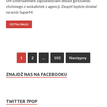
SM Entertainment zapowiedziało debiut girlsbandu
złożonego z wokalistek z agencji. Zespół będzie działać
na wzór SuperM.
CZYTAJ DALEJ
1
2
…
103
Następny
ZNAJDŹ NAS NA FACEBOOKU
TWITTER 7POP