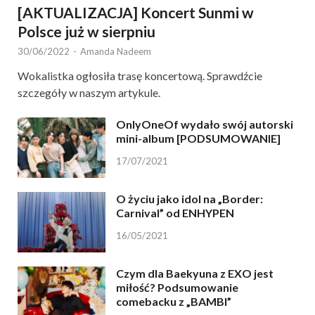
[AKTUALIZACJA] Koncert Sunmi w
Polsce już w sierpniu
30/06/2022
-
Amanda Nadeem
Wokalistka ogłosiła trasę koncertową. Sprawdźcie
szczegóły w naszym artykule.
OnlyOneOf wydało swój autorski
mini-album [PODSUMOWANIE]
17/07/2021
O życiu jako idol na „Border:
Carnival” od ENHYPEN
16/05/2021
Czym dla Baekyuna z EXO jest
miłość? Podsumowanie
comebacku z „BAMBI”