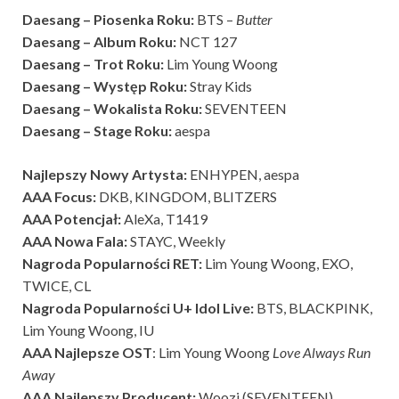
Daesang – Piosenka Roku:
BTS –
Butter
Daesang – Album Roku:
NCT 127
Daesang – Trot Roku:
Lim Young Woong
Daesang – Występ Roku:
Stray Kids
Daesang – Wokalista Roku:
SEVENTEEN
Daesang – Stage Roku:
aespa
Najlepszy Nowy Artysta:
ENHYPEN, aespa
AAA Focus:
DKB, KINGDOM, BLITZERS
AAA Potencjał:
AleXa, T1419
AAA Nowa Fala:
STAYC, Weekly
Nagroda Popularności RET:
Lim Young Woong, EXO,
TWICE, CL
Nagroda Popularności U+ Idol Live:
BTS, BLACKPINK,
Lim Young Woong, IU
AAA Najlepsze OST
: Lim Young Woong
Love Always Run
Away
AAA Najlepszy Producent:
Woozi (SEVENTEEN)