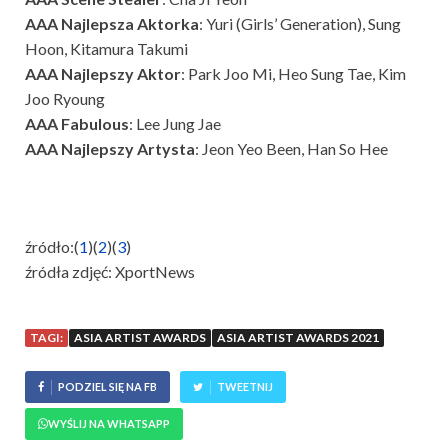
AAA Najlepsza Aktorka
: Yuri (Girls’ Generation), Sung
Hoon, Kitamura Takumi
AAA Najlepszy Aktor
: Park Joo Mi, Heo Sung Tae, Kim
Joo Ryoung
AAA Fabulous
: Lee Jung Jae
AAA Najlepszy Artysta
: Jeon Yeo Been, Han So Hee
źródło:(
1
)(
2
)(
3
)
źródła zdjęć: XportNews
TAGI:
ASIA ARTIST AWARDS
ASIA ARTIST AWARDS 2021
PODZIEL SIĘ NA FB
TWEETNIJ
WYŚLIJ NA WHATSAPP