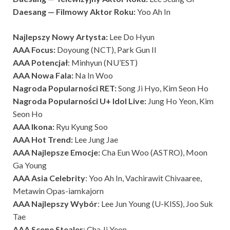
Daesang — Filmowy Aktor Roku:
Yoo Ah In
Najlepszy Nowy Artysta:
Lee Do Hyun
AAA Focus:
Doyoung (NCT), Park Gun Il
AAA Potencjał
: Minhyun (NU’EST)
AAA Nowa Fala:
Na In Woo
Nagroda Popularności RET:
Song Ji Hyo, Kim Seon Ho
Nagroda Popularności U+ Idol Live:
Jung Ho Yeon, Kim
Seon Ho
AAA Ikona:
Ryu Kyung Soo
AAA Hot Trend:
Lee Jung Jae
AAA Najlepsze Emocje:
Cha Eun Woo (ASTRO), Moon
Ga Young
AAA Asia Celebrity
: Yoo Ah In, Vachirawit Chivaaree,
Metawin Opas-iamkajorn
AAA Najlepszy Wybór
: Lee Jun Young (U-KISS), Joo Suk
Tae
AAA Scene Stealer
: Cha Ji Yeon