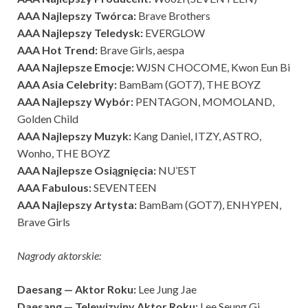
AAA Najlepszy Twórca:
Brave Brothers
AAA Najlepszy Teledysk:
EVERGLOW
AAA Hot Trend:
Brave Girls, aespa
AAA Najlepsze Emocje:
WJSN CHOCOME, Kwon Eun Bi
AAA Asia Celebrity:
BamBam (GOT7), THE BOYZ
AAA Najlepszy Wybór:
PENTAGON, MOMOLAND,
Golden Child
AAA Najlepszy Muzyk:
Kang Daniel, ITZY, ASTRO,
Wonho, THE BOYZ
AAA Najlepsze Osiągnięcia:
NU’EST
AAA Fabulous:
SEVENTEEN
AAA Najlepszy Artysta:
BamBam (GOT7), ENHYPEN,
Brave Girls
Nagrody aktorskie:
Daesang — Aktor Roku:
Lee Jung Jae
Daesang — Telewizyjny Aktor Roku:
Lee Seung Gi