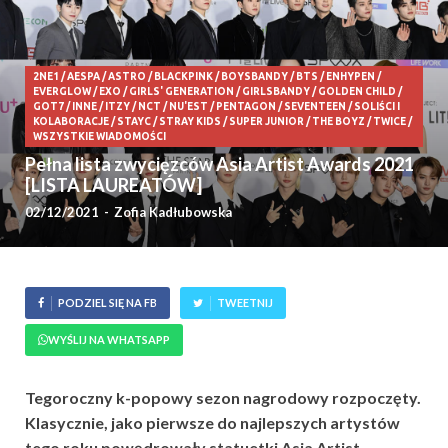
2NE1
/
AESPA
/
ASTRO
/
BLACKPINK
/
BOYSBANDY
/
BTS
/
ENHYPEN
/
EVERGLOW
/
EXO
/
GIRLS' GENERATION
/
GIRLSBANDY
/
GOLDEN CHILD
/
GOT7
/
INNE
/
ITZY
/
NCT
/
NU'EST
/
PENTAGON
/
SEVENTEEN
/
SOLIŚCI I
KOLABORACJE
/
STAYC
/
STRAY KIDS
/
SUPER JUNIOR
/
THE BOYZ
/
TWICE
/
WSZYSTKIE WIADOMOŚCI
Pełna lista zwycięzców Asia Artist Awards 2021
[LISTA LAUREATÓW]
02/12/2021
-
Zofia Kadłubowska
PODZIEL SIĘ NA FB
TWEETNIJ
WYŚLIJ NA WHATSAPP
Tegoroczny k-popowy sezon nagrodowy rozpoczęty.
Klasycznie, jako pierwsze do najlepszych artystów
tego roku powędrowały statuetki Asia Artist