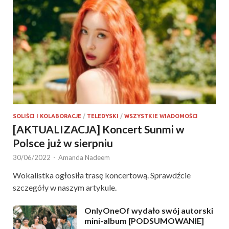
SOLIŚCI I KOLABORACJE
/
TELEDYSKI
/
WSZYSTKIE WIADOMOŚCI
[AKTUALIZACJA] Koncert Sunmi w
Polsce już w sierpniu
30/06/2022
-
Amanda Nadeem
Wokalistka ogłosiła trasę koncertową. Sprawdźcie
szczegóły w naszym artykule.
OnlyOneOf wydało swój autorski
mini-album [PODSUMOWANIE]