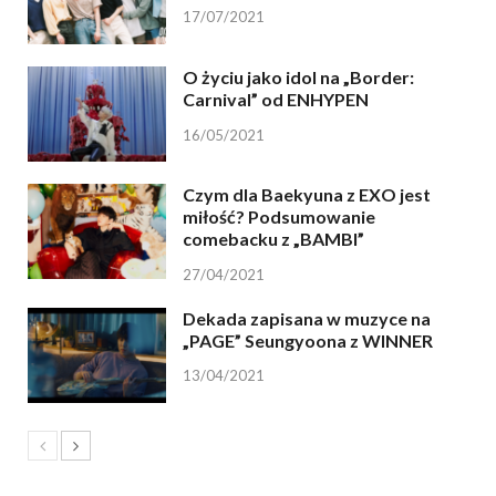
17/07/2021
O życiu jako idol na „Border:
Carnival” od ENHYPEN
16/05/2021
Czym dla Baekyuna z EXO jest
miłość? Podsumowanie
comebacku z „BAMBI”
27/04/2021
Dekada zapisana w muzyce na
„PAGE” Seungyoona z WINNER
13/04/2021