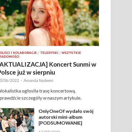
OLIŚCI I KOLABORACJE
/
TELEDYSKI
/
WSZYSTKIE
IADOMOŚCI
[AKTUALIZACJA] Koncert Sunmi w
Polsce już w sierpniu
0/06/2022
-
Amanda Nadeem
okalistka ogłosiła trasę koncertową.
prawdźcie szczegóły w naszym artykule.
OnlyOneOf wydało swój
autorski mini-album
[PODSUMOWANIE]