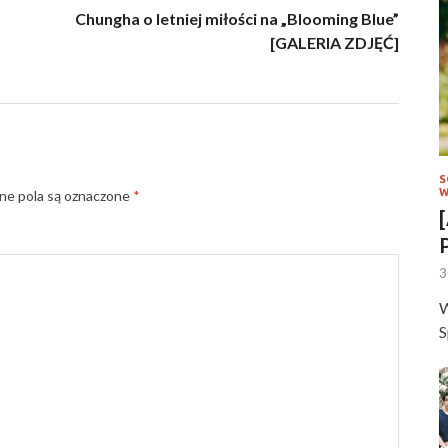
Chungha o letniej miłości na „Blooming Blue”
[GALERIA ZDJĘĆ]
S
W
e pola są oznaczone
*
3
W
S