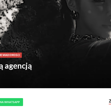
IE WIADOMOŚCI
ą agencją
 NA WHATSAPP