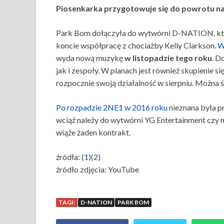
Piosenkarka przygotowuje się do powrotu na
Park Bom dołączyła do wytwórni D-NATION, któ
koncie współpracę z chociażby Kelly Clarkson.
W
wyda nową muzykę
w listopadzie tego roku
. D
jak i zespoły. W planach jest również skupienie 
rozpocznie swoją działalność w sierpniu. Można śl
Po rozpadzie 2NE1 w 2016 roku
nieznana była pr
wciąż należy do wytwórni YG Entertainment czy ni
wiąże żaden kontrakt.
źródła: (
1
)(
2
)
źródło zdjęcia: YouTube
TAGI:
D-NATION
PARK BOM