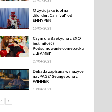
17/07/2021
O życiu jako idol na
„Border: Carnival” od
ENHYPEN
16/05/2021
Czym dla Baekyuna z EXO
jest miłość?
Podsumowanie comebacku
z „BAMBI”
27/04/2021
Dekada zapisana w muzyce
na „PAGE” Seungyoona z
WINNER
13/04/2021