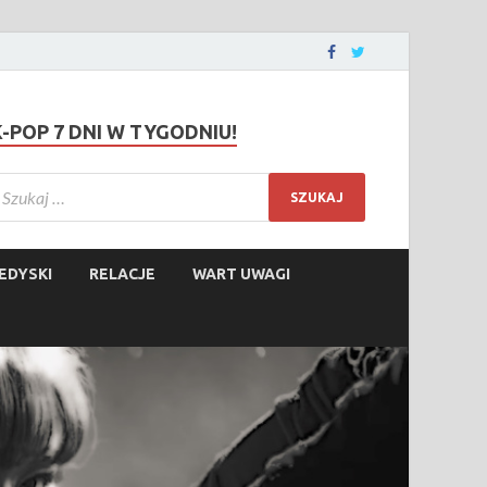
K-POP 7 DNI W TYGODNIU!
EDYSKI
RELACJE
WART UWAGI