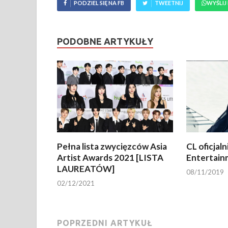
PODZIEL SIĘ NA FB
TWEETNIJ
WYŚLIJ
PODOBNE ARTYKUŁY
Pełna lista zwycięzców Asia
CL oficjal
Artist Awards 2021 [LISTA
Entertain
LAUREATÓW]
08/11/2019
02/12/2021
POPRZEDNI ARTYKUŁ