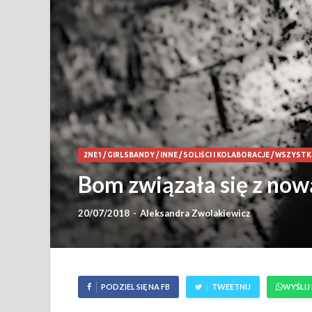
2NE1
/
GIRLSBANDY
/
INNE
/
SOLIŚCI I KOLABORACJE
/
WSZYSTK
Bom związała się z now
20/07/2018
-
Aleksandra Zwolakiewicz
PODZIEL SIĘ NA FB
TWEETNIJ
WYŚLIJ