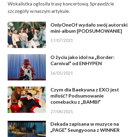
Wokalistka ogłosiła trasę koncertową. Sprawdźcie
szczegóły w naszym artykule.
OnlyOneOf wydało swój autorski
mini-album [PODSUMOWANIE]
17/07/2021
O życiu jako idol na „Border:
Carnival” od ENHYPEN
16/05/2021
Czym dla Baekyuna z EXO jest
miłość? Podsumowanie
comebacku z „BAMBI”
27/04/2021
Dekada zapisana w muzyce na
„PAGE” Seungyoona z WINNER