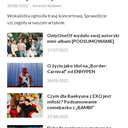
30/06/2022
-
Amanda Nadeem
Wokalistka ogłosiła trasę koncertową. Sprawdźcie
szczegóły w naszym artykule.
OnlyOneOf wydało swój autorski
mini-album [PODSUMOWANIE]
17/07/2021
O życiu jako idol na „Border:
Carnival” od ENHYPEN
16/05/2021
Czym dla Baekyuna z EXO jest
miłość? Podsumowanie
comebacku z „BAMBI”
27/04/2021
Dekada zapisana w muzyce na