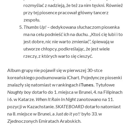
rozmyślać z nadzieją, że też za nim tęskni. Również
przy tej piosence pracował główny tancerz
zespołu.
Thumbs Up!
– dedykowana słuchaczom piosenka
ma na celu podnieść ich na duchu. „Ktoś cię lubi i to
jest dobre, nic nie warto zmieniać”, śpiewają w
utworze chłopcy, podkreślając, że jest wiele
rzeczy, z których warto się cieszyć.
Album grupy nie pojawił się w pierwszej 30-stce
koreańskiego podsumowania iChart. Pojedyncze piosenki
znalazły się natomiast w rankingach
iTunes.
Tytułowe
Naughty boy
dotarło do 1. miejsca w Brunei, 4. na Filipinach
i 6. w Katarze.
When It Rain In Night
zanotowano na 11.
pozycji w Kazachstanie.
SKATEBOARD
dotarło natomiast
na 8. miejsce w Brunei, a
Just do it yo!!
było 33. w
Zjednoczonych Emiratach Arabskich.