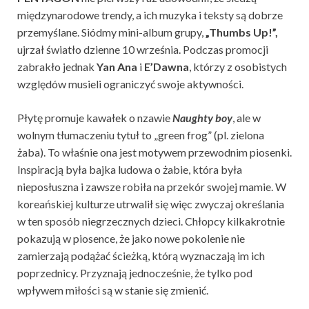
międzynarodowe trendy, a ich muzyka i teksty są dobrze
przemyślane. Siódmy mini-album grupy,
„Thumbs Up!”,
ujrzał światło dzienne 10 września. Podczas promocji
zabrakło jednak
Yan Ana
i
E’Dawna
, którzy z osobistych
względów musieli ograniczyć swoje aktywności.
Płytę promuje kawałek o nzawie
Naughty boy
, ale w
wolnym tłumaczeniu tytuł to „green frog” (pl
. zielona
żaba). To właśnie ona jest motywem przewodnim piosenki.
Inspiracją była bajka ludowa o żabie, która była
nieposłuszna i zawsze robiła na przekór swojej mamie. W
koreańskiej kulturze utrwalił się więc zwyczaj określania
w ten sposób niegrzecznych dzieci. Chłopcy kilkakrotnie
pokazują w piosence, że jako nowe pokolenie nie
zamierzają podążać ścieżką, którą wyznaczają im ich
poprzednicy. Przyznają jednocześnie, że tylko pod
wpływem miłości są w stanie się zmienić.