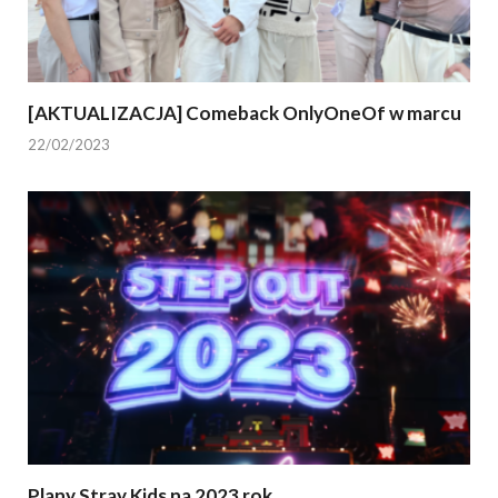
[AKTUALIZACJA] Comeback OnlyOneOf w marcu
22/02/2023
Plany Stray Kids na 2023 rok