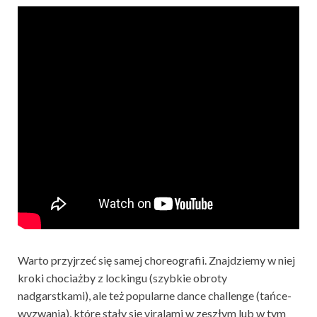
Warto przyjrzeć się samej choreografii. Znajdziemy w niej
kroki chociażby z lockingu (szybkie obroty
nadgarstkami), ale też popularne dance challenge (tańce-
wyzwania), które stały się viralami w zeszłym lub w tym