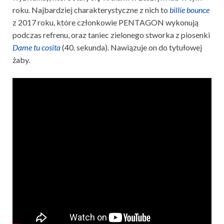
roku. Najbardziej charakterystyczne z nich to
billie bounce
z 2017 roku, które członkowie PENTAGON wykonują
podczas refrenu, oraz taniec zielonego stworka z piosenki
Dame tu cosita
(40. sekunda). Nawiązuje on do tytułowej
żaby.