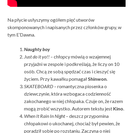
Na płycie usłyszymy ogółem pięć utworów
skomponowanych i napisanych przez członków grupy, w
tym E’Dawna.
Naughty boy
Just do it yo!!
– chłopcy mówią o wzajemnej
przyjaźni w zespole i podkreślają, że liczy on 10
osób. Chcą ze sobą spędzać czas i cieszyć się
życiem. Przy kawałku pomagał
Shinwon
.
SKATEBOARD
– romantyczna piosenka o
dziewczynie, która wzbogaca codzienność
zakochanego w niej chłopaka. Czuje on, że razem
mogą zrobić wszystko. Autorem tekstu jest
Kino
.
When It Rain In Night
– deszcz przypomina
chłopakowi o ukochanej, chociaż był pewien, że
poradził sobie po rozstaniu. Zaczyna o niej