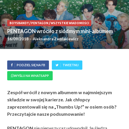
BOYSBANDY
/
PENTAGON
/
WSZYSTKIE WIADOMOŚCI
PENTAGON wróciło z siódmym mini-albumem
16/09/2018
-
Aleksandra Zwolakiewicz
PODZIEL SIĘ NA FB
TWEETNIJ
WYŚLIJ NA WHATSAPP
Zespół wrócił z nowym albumem w najmniejszym
składzie w swojej karierze. Jak chłopcy
zaprezentowali się na „Thumbs Up!” w osiem osób?
Przeczytajcie nasze podsumowanie!
PENTAGON
nie pierwszy raz udowodnił, że śledzą