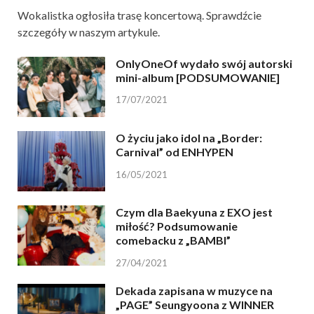
Wokalistka ogłosiła trasę koncertową. Sprawdźcie
szczegóły w naszym artykule.
OnlyOneOf wydało swój autorski
mini-album [PODSUMOWANIE]
17/07/2021
O życiu jako idol na „Border:
Carnival” od ENHYPEN
16/05/2021
Czym dla Baekyuna z EXO jest
miłość? Podsumowanie
comebacku z „BAMBI”
27/04/2021
Dekada zapisana w muzyce na
„PAGE” Seungyoona z WINNER