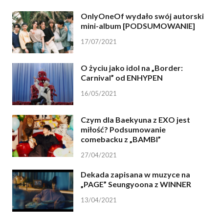
OnlyOneOf wydało swój autorski
mini-album [PODSUMOWANIE]
17/07/2021
O życiu jako idol na „Border:
Carnival” od ENHYPEN
16/05/2021
Czym dla Baekyuna z EXO jest
miłość? Podsumowanie
comebacku z „BAMBI”
27/04/2021
Dekada zapisana w muzyce na
„PAGE” Seungyoona z WINNER
13/04/2021