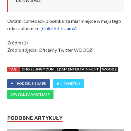
aktywności.
Ostatni comeback piosenkarza miał miejsce w maju tego
roku z albumem
„Colorful Trauma”
.
Źródło (
1
)
Źródło zdjęcia: Oficjalny Twitter WOODZ
TAGI:
CHO SEUNG YOUN
EDAM ENTERTAINMENT
WOODZ
PODZIEL SIĘ NA FB
TWEETNIJ
WYŚLIJ NA WHATSAPP
PODOBNE ARTYKUŁY