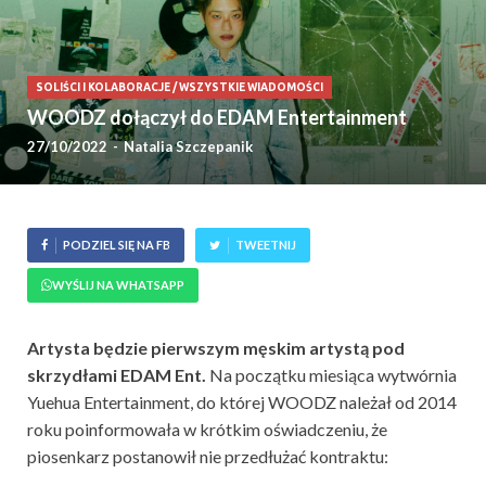
SOLIŚCI I KOLABORACJE
/
WSZYSTKIE WIADOMOŚCI
WOODZ dołączył do EDAM Entertainment
27/10/2022
-
Natalia Szczepanik
PODZIEL SIĘ NA FB
TWEETNIJ
WYŚLIJ NA WHATSAPP
Artysta będzie pierwszym męskim artystą pod
skrzydłami EDAM Ent.
Na początku miesiąca wytwórnia
Yuehua Entertainment, do której WOODZ należał od 2014
roku poinformowała w krótkim oświadczeniu, że
piosenkarz postanowił nie przedłużać kontraktu: