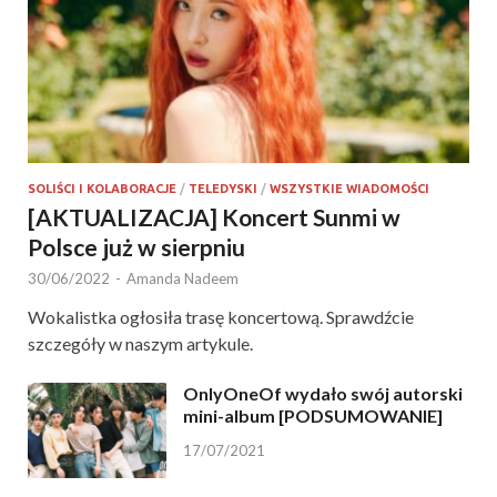
SOLIŚCI I KOLABORACJE
/
TELEDYSKI
/
WSZYSTKIE WIADOMOŚCI
[AKTUALIZACJA] Koncert Sunmi w
Polsce już w sierpniu
30/06/2022
-
Amanda Nadeem
Wokalistka ogłosiła trasę koncertową. Sprawdźcie
szczegóły w naszym artykule.
OnlyOneOf wydało swój autorski
mini-album [PODSUMOWANIE]
17/07/2021