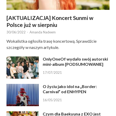
[AKTUALIZACJA] Koncert Sunmi w
Polsce już w sierpniu
30/06/2022
-
Amanda Nadeem
Wokalistka ogłosiła trasę koncertową. Sprawdźcie
szczegóły w naszym artykule.
OnlyOneOf wydało swój autorski
mini-album [PODSUMOWANIE]
17/07/2021
O życiu jako idol na „Border:
Carnival” od ENHYPEN
16/05/2021
Czym dla Baekyuna z EXO jest