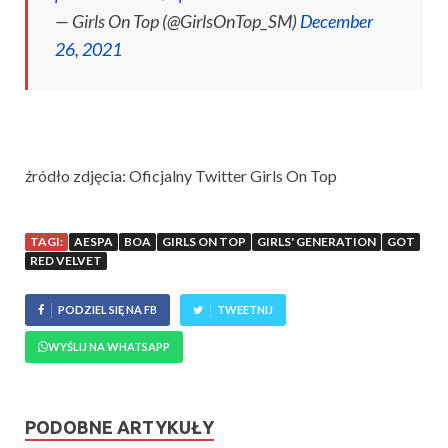
— Girls On Top (@GirlsOnTop_SM)
December
26, 2021
źródło zdjęcia: Oficjalny Twitter Girls On Top
TAGI:
AESPA
BOA
GIRLS ON TOP
GIRLS' GENERATION
GOT
RED VELVET
PODZIEL SIĘ NA FB
TWEETNIJ
WYŚLIJ NA WHATSAPP
PODOBNE ARTYKUŁY