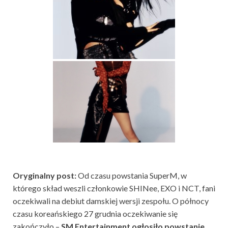
Oryginalny post:
Od czasu powstania SuperM, w
którego skład weszli członkowie SHINee, EXO i NCT, fani
oczekiwali na debiut damskiej wersji zespołu. O północy
czasu koreańskiego 27 grudnia oczekiwanie się
zakończyło –
SM Entertainment ogłosiło powstanie