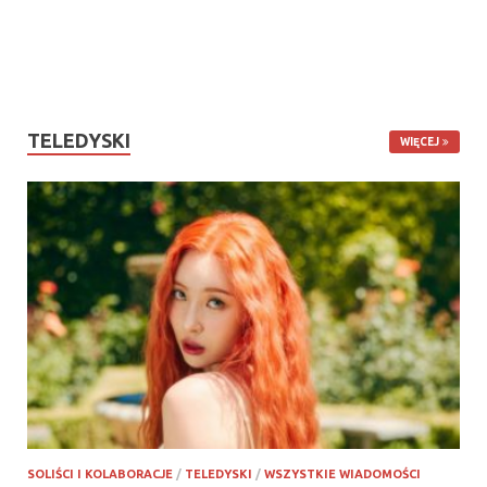
TELEDYSKI
WIĘCEJ
SOLIŚCI I KOLABORACJE
/
TELEDYSKI
/
WSZYSTKIE WIADOMOŚCI