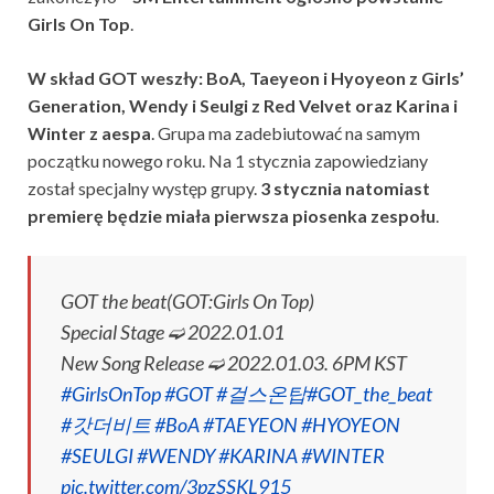
Girls On Top
.
W skład GOT weszły: BoA, Taeyeon i Hyoyeon z Girls’
Generation, Wendy i Seulgi z Red Velvet oraz Karina i
Winter z aespa
. Grupa ma zadebiutować na samym
początku nowego roku. Na 1 stycznia zapowiedziany
został specjalny występ grupy.
3 stycznia natomiast
premierę będzie miała pierwsza piosenka zespołu
.
GOT the beat(GOT:Girls On Top)
Special Stage ➫ 2022.01.01
New Song Release ➫ 2022.01.03. 6PM KST
#GirlsOnTop
#GOT
#걸스온탑
#GOT_the_beat
#갓더비트
#BoA
#TAEYEON
#HYOYEON
#SEULGI
#WENDY
#KARINA
#WINTER
pic.twitter.com/3pzSSKL915