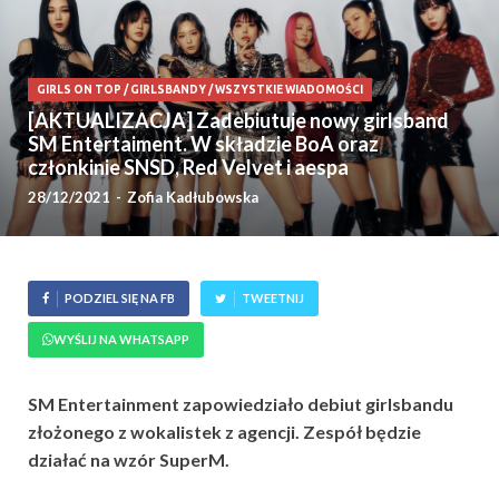
GIRLS ON TOP
/
GIRLSBANDY
/
WSZYSTKIE WIADOMOŚCI
[AKTUALIZACJA] Zadebiutuje nowy girlsband
SM Entertaiment. W składzie BoA oraz
członkinie SNSD, Red Velvet i aespa
28/12/2021
-
Zofia Kadłubowska
PODZIEL SIĘ NA FB
TWEETNIJ
WYŚLIJ NA WHATSAPP
SM Entertainment zapowiedziało debiut girlsbandu
złożonego z wokalistek z agencji. Zespół będzie
działać na wzór SuperM.