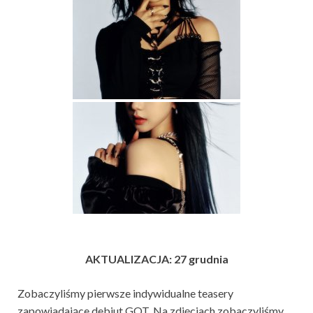
AKTUALIZACJA: 27 grudnia
Zobaczyliśmy pierwsze indywidualne teasery
zapowiadające debiut GOT. Na zdjęciach zobaczyliśmy