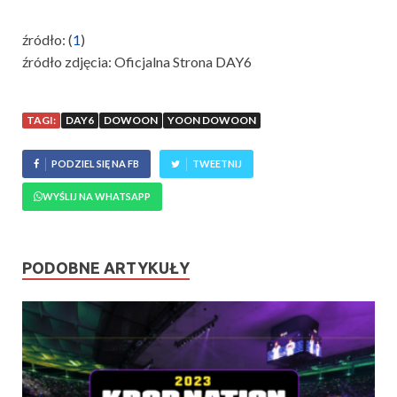
źródło: (
1
)
źródło zdjęcia: Oficjalna Strona DAY6
TAGI:
DAY6
DOWOON
YOON DOWOON
PODZIEL SIĘ NA FB
TWEETNIJ
WYŚLIJ NA WHATSAPP
PODOBNE ARTYKUŁY