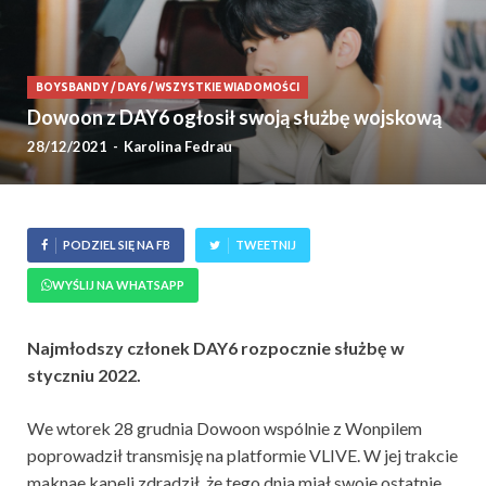
BOYSBANDY
/
DAY6
/
WSZYSTKIE WIADOMOŚCI
Dowoon z DAY6 ogłosił swoją służbę wojskową
28/12/2021
-
Karolina Fedrau
PODZIEL SIĘ NA FB
TWEETNIJ
WYŚLIJ NA WHATSAPP
Najmłodszy członek DAY6 rozpocznie służbę w
styczniu 2022.
We wtorek 28 grudnia Dowoon wspólnie z Wonpilem
poprowadził transmisję na platformie VLIVE. W jej trakcie
maknae kapeli zdradził, że tego dnia miał swoje ostatnie