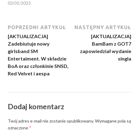
03/01/2023
POPRZEDNI ARTYKUŁ
NASTĘPNY ARTYKUŁ
[AKTUALIZACJA]
[AKTUALIZACJA]
Zadebiutuje nowy
BamBam z GOT7
girlsband SM
zapowiedział wydanie
Entertaiment. W składzie
singla
BoA oraz członkinie SNSD,
Red Velvet i aespa
Dodaj komentarz
Twój adres e-mail nie zostanie opublikowany.
Wymagane pola są
oznaczone
*