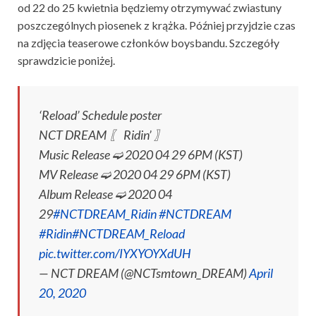
od 22 do 25 kwietnia będziemy otrzymywać zwiastuny
poszczególnych piosenek z krążka. Później przyjdzie czas
na zdjęcia teaserowe członków boysbandu. Szczegóły
sprawdzicie poniżej.
‘Reload’ Schedule poster
NCT DREAM 〖 Ridin’ 〗
Music Release ➫ 2020 04 29 6PM (KST)
MV Release ➫ 2020 04 29 6PM (KST)
Album Release ➫ 2020 04
29
#NCTDREAM_Ridin
#NCTDREAM
#Ridin
#NCTDREAM_Reload
pic.twitter.com/IYXYOYXdUH
— NCT DREAM (@NCTsmtown_DREAM)
April
20, 2020