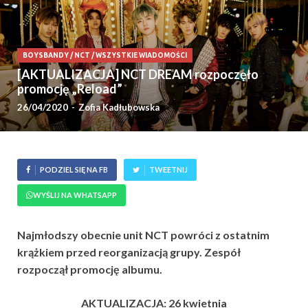
BOYSBANDY
/
NCT
/
WSZYSTKIE WIADOMOŚCI
[AKTUALIZACJA] NCT DREAM rozpoczęło
promocję „Reload”
26/04/2020
-
Zofia Kadłubowska
PODZIEL SIĘ NA FB
TWEETNIJ
WYŚLIJ NA WHATSAPP
Najmłodszy obecnie unit NCT powróci z ostatnim
krążkiem przed reorganizacją grupy. Zespół
rozpoczął promocję albumu.
AKTUALIZACJA: 26 kwietnia