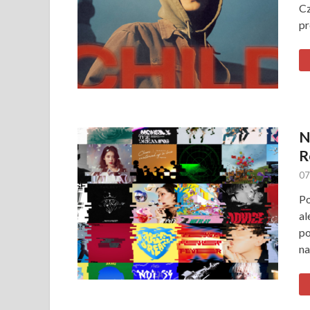
Cz
pr
N
R
07
Po
al
po
na