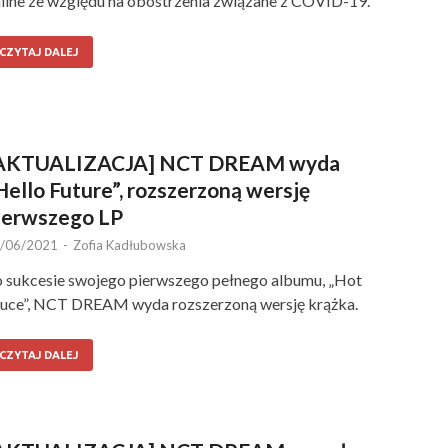
line ze względu na obostrzenia związane z COVID-19.
CZYTAJ DALEJ
AKTUALIZACJA] NCT DREAM wyda
Hello Future”, rozszerzoną wersję
ierwszego LP
/06/2021
-
Zofia Kadłubowska
 sukcesie swojego pierwszego pełnego albumu, „Hot
uce”, NCT DREAM wyda rozszerzoną wersję krążka.
CZYTAJ DALEJ