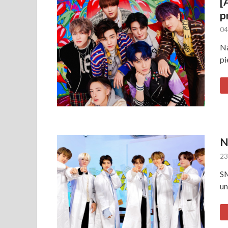
[
p
04
Na
pi
N
23
SM
un