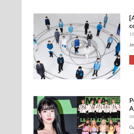
[
c
10
Je
P
A
04
Ga