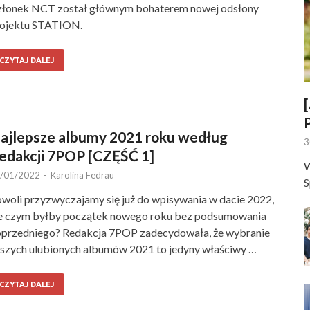
łonek NCT został głównym bohaterem nowej odsłony
ojektu STATION.
CZYTAJ DALEJ
ajlepsze albumy 2021 roku według
3
edakcji 7POP [CZĘŚĆ 1]
W
/01/2022
-
Karolina Fedrau
S
woli przyzwyczajamy się już do wpisywania w dacie 2022,
e czym byłby początek nowego roku bez podsumowania
przedniego? Redakcja 7POP zadecydowała, że wybranie
szych ulubionych albumów 2021 to jedyny właściwy …
CZYTAJ DALEJ