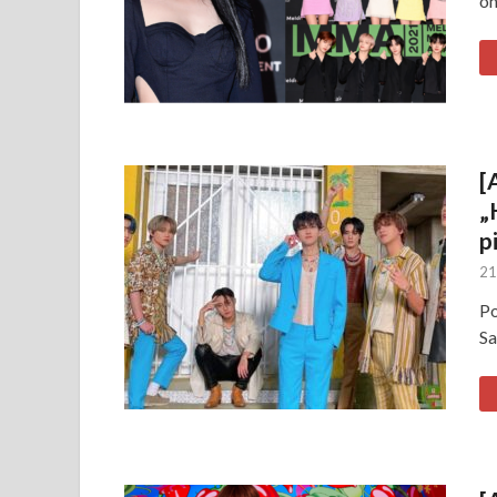
on
[
„
p
21
Po
Sa