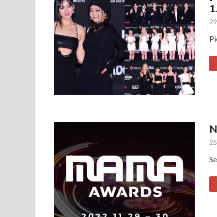
1.
29
Pi
N
25
Se