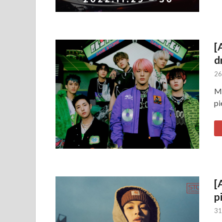
[
d
26
Mi
pi
[
p
31