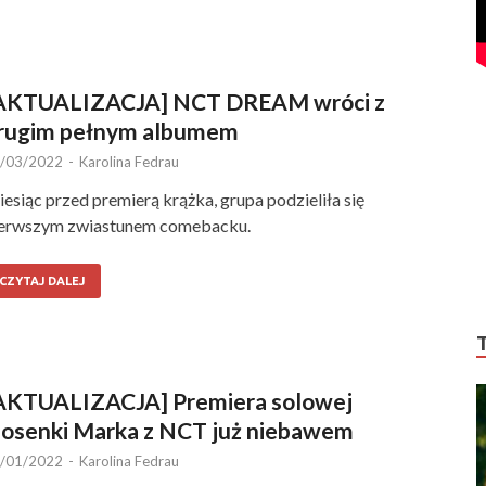
AKTUALIZACJA] NCT DREAM wróci z
rugim pełnym albumem
/03/2022
-
Karolina Fedrau
esiąc przed premierą krążka, grupa podzieliła się
erwszym zwiastunem comebacku.
CZYTAJ DALEJ
AKTUALIZACJA] Premiera solowej
iosenki Marka z NCT już niebawem
/01/2022
-
Karolina Fedrau