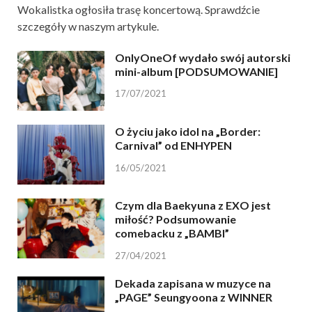
Wokalistka ogłosiła trasę koncertową. Sprawdźcie
szczegóły w naszym artykule.
OnlyOneOf wydało swój autorski
mini-album [PODSUMOWANIE]
17/07/2021
O życiu jako idol na „Border:
Carnival” od ENHYPEN
16/05/2021
Czym dla Baekyuna z EXO jest
miłość? Podsumowanie
comebacku z „BAMBI”
27/04/2021
Dekada zapisana w muzyce na
„PAGE” Seungyoona z WINNER