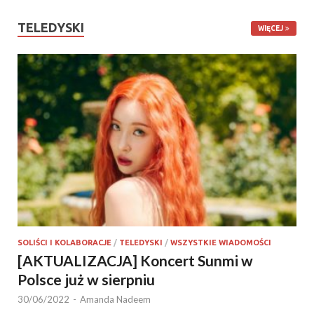
TELEDYSKI
WIĘCEJ
SOLIŚCI I KOLABORACJE
/
TELEDYSKI
/
WSZYSTKIE WIADOMOŚCI
[AKTUALIZACJA] Koncert Sunmi w
Polsce już w sierpniu
30/06/2022
-
Amanda Nadeem