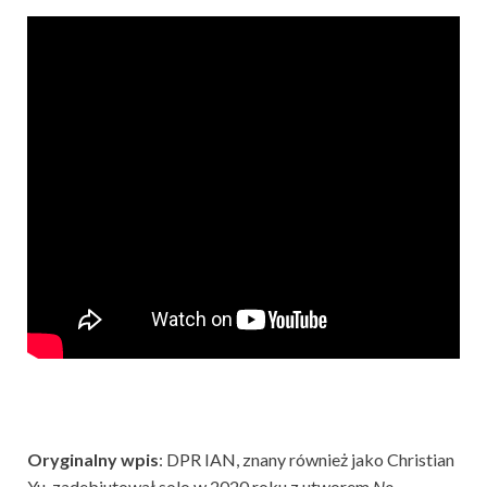
Oryginalny wpis
: DPR IAN, znany również jako Christian
Yu, zadebiutował solo w 2020 roku z utworem
No