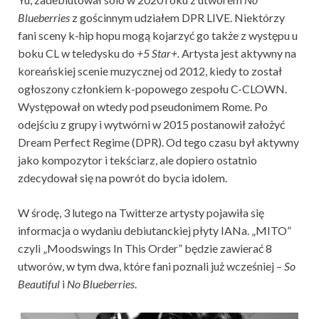
Blueberries
z gościnnym udziałem DPR LIVE. Niektórzy
fani sceny k-hip hopu mogą kojarzyć go także z występu u
boku CL w teledysku do
+5 Star+.
Artysta jest aktywny na
koreańskiej scenie muzycznej od 2012, kiedy to został
ogłoszony członkiem k-popowego zespołu C-CLOWN.
Występował on wtedy pod pseudonimem Rome. Po
odejściu z grupy i wytwórni w 2015 postanowił założyć
Dream Perfect Regime (DPR). Od tego czasu był aktywny
jako kompozytor i tekściarz, ale dopiero ostatnio
zdecydował się na powrót do bycia idolem.
W środę, 3 lutego na Twitterze artysty pojawiła się
informacja o wydaniu debiutanckiej płyty IANa. „MITO”
czyli „
Moodswings In This Order” będzie zawierać 8
utworów, w tym dwa, które fani poznali już wcześniej –
So
Beautiful
i
No Blueberries
.