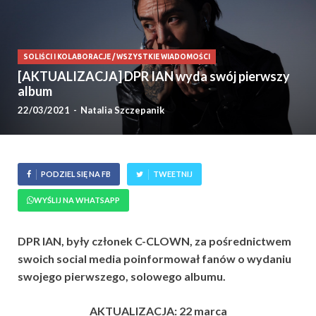
SOLIŚCI I KOLABORACJE
/
WSZYSTKIE WIADOMOŚCI
[AKTUALIZACJA] DPR IAN wyda swój pierwszy
album
22/03/2021
-
Natalia Szczepanik
PODZIEL SIĘ NA FB
TWEETNIJ
WYŚLIJ NA WHATSAPP
DPR IAN, były członek C-CLOWN, za pośrednictwem
swoich social media poinformował fanów o wydaniu
swojego pierwszego, solowego albumu.
AKTUALIZACJA: 22 marca