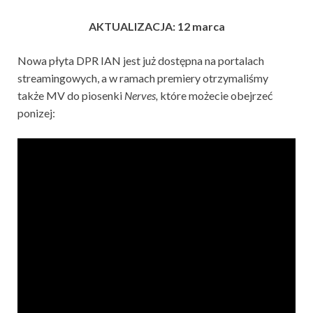
AKTUALIZACJA: 12 marca
Nowa płyta DPR IAN jest już dostępna na portalach
streamingowych, a w ramach premiery otrzymaliśmy
także MV do piosenki
Nerves,
które możecie obejrzeć
ponizej: