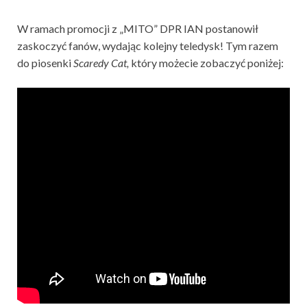
W ramach promocji z „MITO” DPR IAN postanowił
zaskoczyć fanów, wydając kolejny teledysk! Tym razem
do piosenki
Scaredy Cat,
który możecie zobaczyć poniżej: