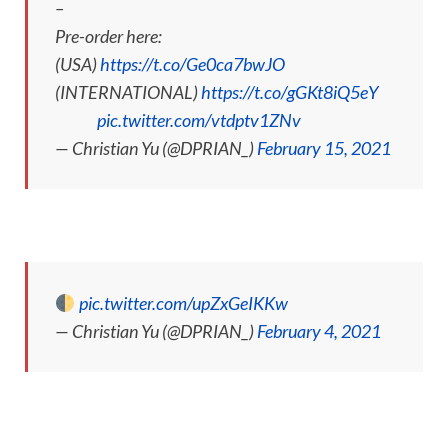
–
Pre-order here:
(USA)
https://t.co/Ge0ca7bwJO
(INTERNATIONAL)
https://t.co/gGKt8iQ5eY
⠀⠀⠀
pic.twitter.com/vtdptv1ZNv
— Christian Yu (@DPRIAN_)
February 15, 2021
pic.twitter.com/upZxGeIKKw
— Christian Yu (@DPRIAN_)
February 4, 2021