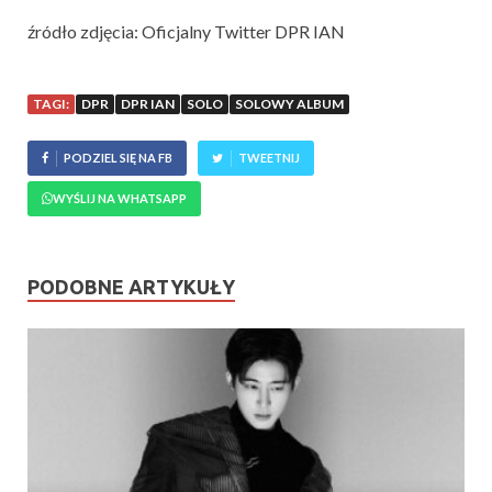
źródło zdjęcia: Oficjalny Twitter DPR IAN
TAGI:
DPR
DPR IAN
SOLO
SOLOWY ALBUM
PODZIEL SIĘ NA FB
TWEETNIJ
WYŚLIJ NA WHATSAPP
PODOBNE ARTYKUŁY