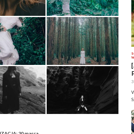
S
W
3
W
S
ZACJA: 30 marca