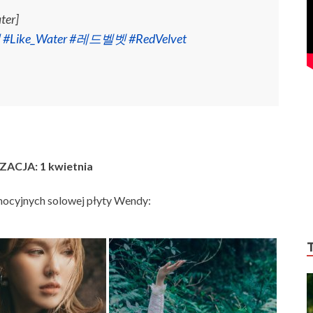
ter]
디
#Like_Water
#레드벨벳
#RedVelvet
ACJA: 1 kwietnia
omocyjnych solowej płyty Wendy: