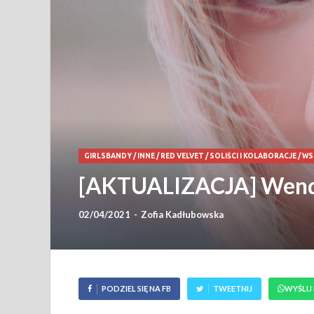
GIRLSBANDY
/
INNE
/
RED VELVET
/
SOLIŚCI I KOLABORACJE
/
WS
[AKTUALIZACJA] Wendy 
02/04/2021
-
Zofia Kadłubowska
PODZIEL SIĘ NA FB
TWEETNIJ
WYŚLIJ