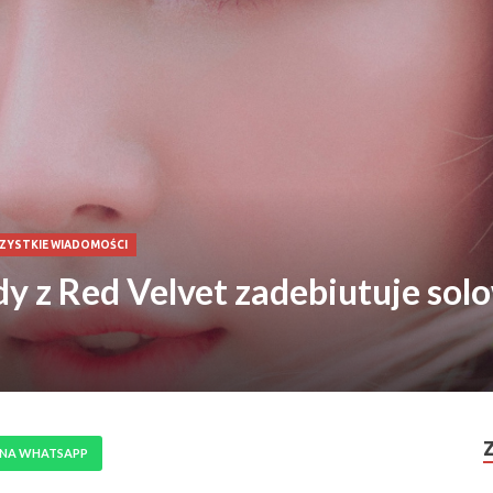
ZYSTKIE WIADOMOŚCI
z Red Velvet zadebiutuje solo
 NA WHATSAPP