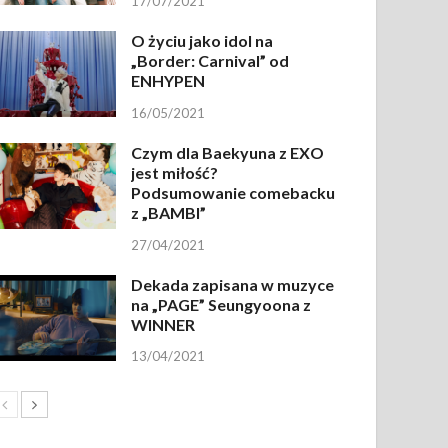
17/07/2021
O życiu jako idol na
„Border: Carnival” od
ENHYPEN
16/05/2021
Czym dla Baekyuna z EXO
jest miłość?
Podsumowanie comebacku
z „BAMBI”
27/04/2021
Dekada zapisana w muzyce
na „PAGE” Seungyoona z
WINNER
13/04/2021