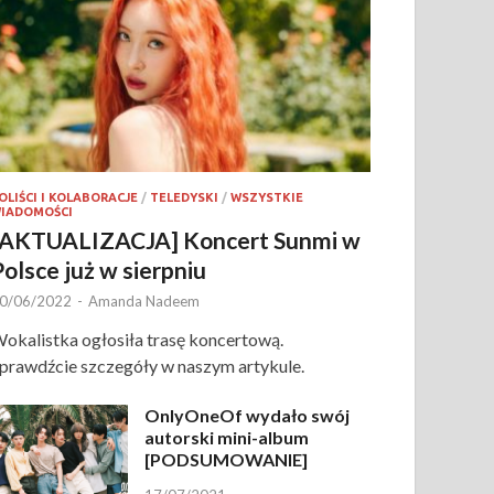
OLIŚCI I KOLABORACJE
/
TELEDYSKI
/
WSZYSTKIE
IADOMOŚCI
[AKTUALIZACJA] Koncert Sunmi w
Polsce już w sierpniu
0/06/2022
-
Amanda Nadeem
okalistka ogłosiła trasę koncertową.
prawdźcie szczegóły w naszym artykule.
OnlyOneOf wydało swój
autorski mini-album
[PODSUMOWANIE]