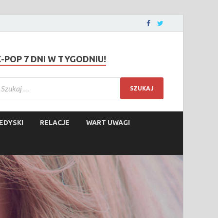
K-POP 7 DNI W TYGODNIU!
EDYSKI
RELACJE
WART UWAGI