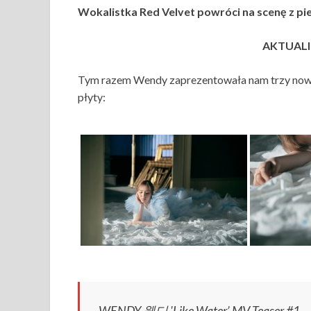
Wokalistka Red Velvet powróci na scenę z p
AKTUALIZ
Tym razem Wendy zaprezentowała nam trzy nowe 
płyty:
WENDY 웬디 'Like Water’ MV Teaser #1