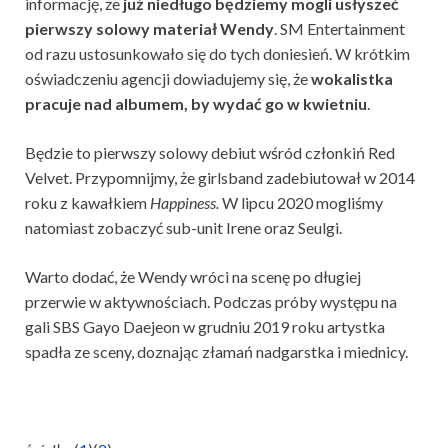
informację, że
już niedługo będziemy mogli usłyszeć
pierwszy solowy materiał Wendy
. SM Entertainment
od razu ustosunkowało się do tych doniesień. W krótkim
oświadczeniu agencji dowiadujemy się, że
wokalistka
pracuje nad albumem, by wydać go w kwietniu
.
Będzie to pierwszy solowy debiut wśród członkiń Red
Velvet. Przypomnijmy, że girlsband zadebiutował w 2014
roku z kawałkiem
Happiness.
W lipcu 2020 mogliśmy
natomiast zobaczyć sub-unit Irene oraz Seulgi.
Warto dodać, że Wendy wróci na scenę po długiej
przerwie w aktywnościach. Podczas próby występu na
gali SBS Gayo Daejeon w grudniu 2019 roku artystka
spadła ze sceny, doznając złamań nadgarstka i miednicy.