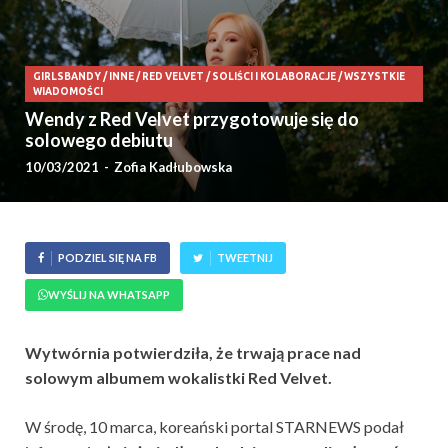
GIRLSBANDY
/
INNE
/
RED VELVET
/
SOLIŚCI I KOLABORACJE
/
WSZYSTKIE
WIADOMOŚCI
Wendy z Red Velvet przygotowuje się do
solowego debiutu
10/03/2021
-
Zofia Kadłubowska
PODZIEL SIĘ NA FB
TWEETNIJ
WYŚLIJ NA WHATSAPP
Wytwórnia potwierdziła, że trwają prace nad
solowym albumem wokalistki Red Velvet.
W środę, 10 marca, koreański portal STARNEWS podał