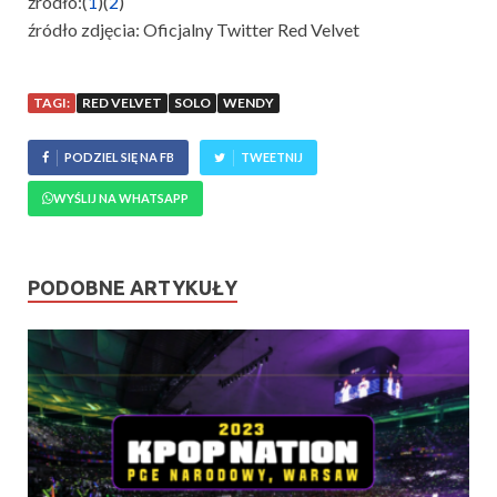
źródło:(
1
)(
2
)
źródło zdjęcia: Oficjalny Twitter Red Velvet
TAGI:
RED VELVET
SOLO
WENDY
PODZIEL SIĘ NA FB
TWEETNIJ
WYŚLIJ NA WHATSAPP
PODOBNE ARTYKUŁY