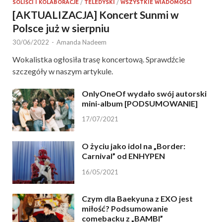
SOLIŚCI I KOLABORACJE
/
TELEDYSKI
/
WSZYSTKIE WIADOMOŚCI
[AKTUALIZACJA] Koncert Sunmi w
Polsce już w sierpniu
30/06/2022
-
Amanda Nadeem
Wokalistka ogłosiła trasę koncertową. Sprawdźcie
szczegóły w naszym artykule.
OnlyOneOf wydało swój autorski
mini-album [PODSUMOWANIE]
17/07/2021
O życiu jako idol na „Border:
Carnival” od ENHYPEN
16/05/2021
Czym dla Baekyuna z EXO jest
miłość? Podsumowanie
comebacku z „BAMBI”