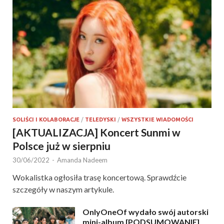
SOLIŚCI I KOLABORACJE
/
TELEDYSKI
/
WSZYSTKIE WIADOMOŚCI
[AKTUALIZACJA] Koncert Sunmi w
Polsce już w sierpniu
30/06/2022
-
Amanda Nadeem
Wokalistka ogłosiła trasę koncertową. Sprawdźcie
szczegóły w naszym artykule.
OnlyOneOf wydało swój autorski
mini-album [PODSUMOWANIE]