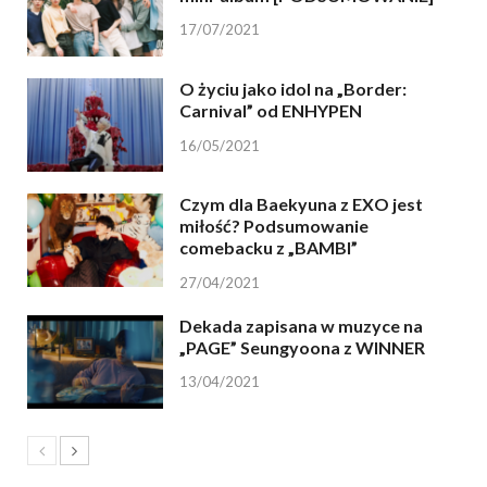
17/07/2021
O życiu jako idol na „Border:
Carnival” od ENHYPEN
16/05/2021
Czym dla Baekyuna z EXO jest
miłość? Podsumowanie
comebacku z „BAMBI”
27/04/2021
Dekada zapisana w muzyce na
„PAGE” Seungyoona z WINNER
13/04/2021