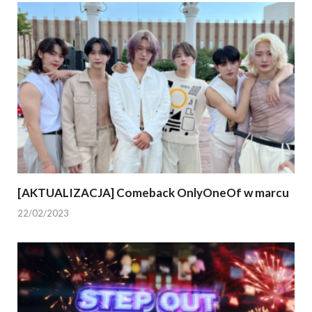
[AKTUALIZACJA] Comeback OnlyOneOf w marcu
22/02/2023