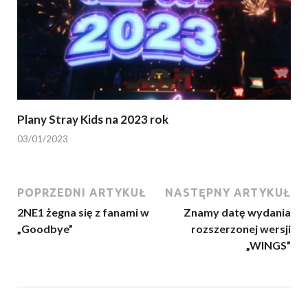
Plany Stray Kids na 2023 rok
03/01/2023
POPRZEDNI ARTYKUŁ
NASTĘPNY ARTYKUŁ
2NE1 żegna się z fanami w
Znamy datę wydania
„Goodbye”
rozszerzonej wersji
„WINGS”