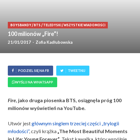
BOYSBANDY
/
BTS
/
TELEDYSKI
/
WSZYSTKIE WIADOMOŚCI
100 milionów „Fire”!
21/01/2017
-
Zofia Kadłubowska
PODZIEL SIĘ NA FB
TWEETNIJ
WYŚLIJ NA WHATSAPP
Fire
, jako druga piosenka BTS, osiągnęła próg 100
milionów wyświetleń na YouTube.
Utwór jest
głównym singlem trzeciej części „trylogii
młodości”
, czyli krążka
„The Most Beautiful Moments
in Life: Young Forever”
. Tekst kawałka, który wspólnie