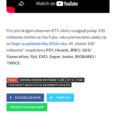
Fire
jest drugim utworem BTS, który osiągnął pułap 100
milionów odsłon na YouTube. Jako pierwszemu udało się
to
Dope,
w październiku 2016 roku
. W „klubie 100
milionów” znajdziemy
PSY, HyunA, 2NE1, Girls’
Generation, f(x), EXO, Super Junior, BIGBANG
i
TWICE
.
TAGI:
100 MILIONÓW WYŚWIETLEŃ
BTS
FIRE
THE MOST BEAUTIFUL MOMENTS IN LIFE
PODZIEL SIĘ NA FB
TWEETNIJ
WYŚLIJ NA WHATSAPP