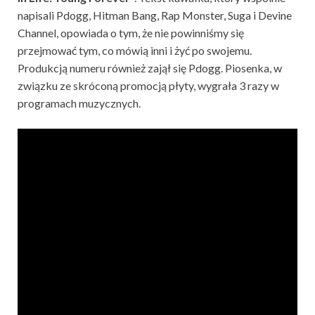
napisali Pdogg, Hitman Bang, Rap Monster, Suga i Devine
Channel, opowiada o tym, że nie powinniśmy się
przejmować tym, co mówią inni i żyć po swojemu.
Produkcją numeru również zajął się Pdogg. Piosenka, w
związku ze skróconą promocją płyty, wygrała 3 razy w
programach muzycznych.