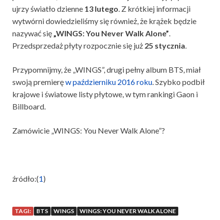
ujrzy światło dzienne
13 lutego
. Z krótkiej informacji
wytwórni dowiedzieliśmy się również, że krążek będzie
nazywać się
„WINGS: You Never Walk Alone”
.
Przedsprzedaż płyty rozpocznie się już
25 stycznia
.
Przypomnijmy, że „WINGS”, drugi pełny album BTS, miał
swoją premierę
w październiku 2016 roku
. Szybko podbił
krajowe i światowe listy płytowe, w tym rankingi Gaon i
Billboard.
Zamówicie „WINGS: You Never Walk Alone”?
źródło:(
1
)
TAGI:
BTS
WINGS
WINGS: YOU NEVER WALK ALONE