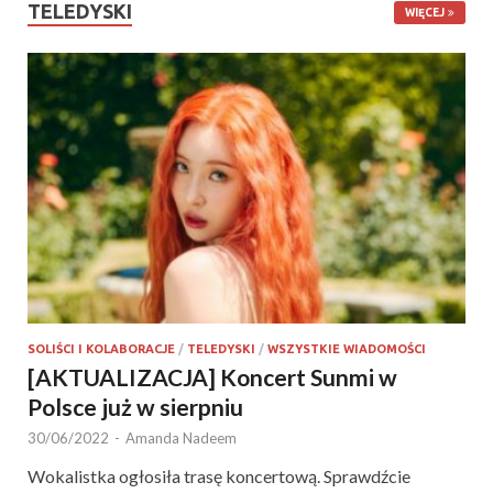
TELEDYSKI
WIĘCEJ
SOLIŚCI I KOLABORACJE
/
TELEDYSKI
/
WSZYSTKIE WIADOMOŚCI
[AKTUALIZACJA] Koncert Sunmi w
Polsce już w sierpniu
30/06/2022
-
Amanda Nadeem
Wokalistka ogłosiła trasę koncertową. Sprawdźcie