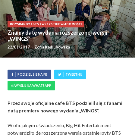
BOYSBANDY
/
BTS
/
WSZYSTKIE WIADOMOŚCI
Znamy datę wydania rozszerzonej wersji
„WINGS”
22/01/2017
-
Zofia Kadłubowska
PODZIEL SIĘ NA FB
TWEETNIJ
WYŚLIJ NA WHATSAPP
Przez swoje oficjalne cafe BTS podzielił się z fanami
datą premiery nowego wydania „WINGS”.
W oficjalnym oświadczeniu, Big Hit Entertainment
potwierdziło, że rozszerzona wersja ostatniej pyty BTS