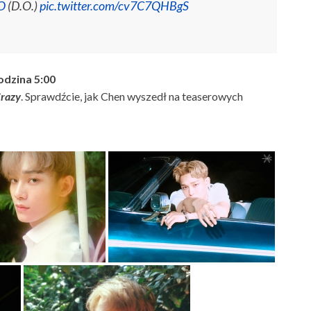
O
(D.O.)
pic.twitter.com/cv7C7QHBgS
dzina 5:00
Crazy
. Sprawdźcie, jak Chen wyszedł na teaserowych