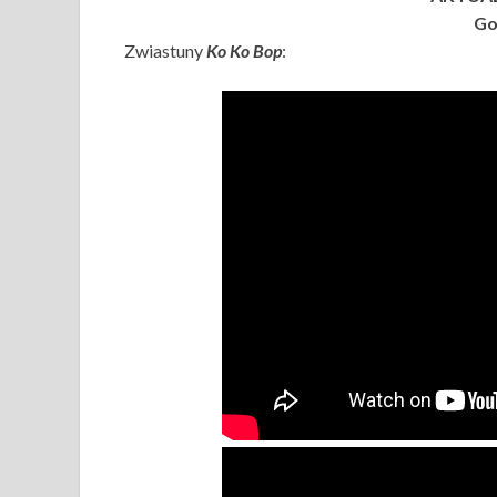
Go
Zwiastuny
Ko Ko Bop
: