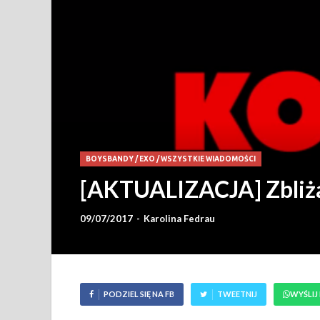
BOYSBANDY
/
EXO
/
WSZYSTKIE WIADOMOŚCI
[AKTUALIZACJA] Zbliż
09/07/2017
-
Karolina Fedrau
PODZIEL SIĘ NA FB
TWEETNIJ
WYŚLIJ