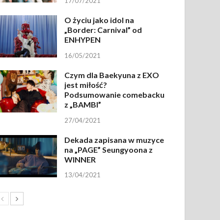
17/07/2021
O życiu jako idol na
„Border: Carnival” od
ENHYPEN
16/05/2021
Czym dla Baekyuna z EXO
jest miłość?
Podsumowanie comebacku
z „BAMBI”
27/04/2021
Dekada zapisana w muzyce
na „PAGE” Seungyoona z
WINNER
13/04/2021