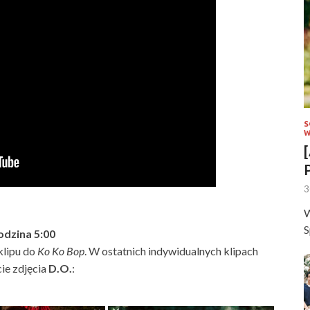
S
W
3
W
S
dzina 5:00
klipu do
Ko Ko Bop
. W ostatnich indywidualnych klipach
ie zdjęcia
D.O.
: