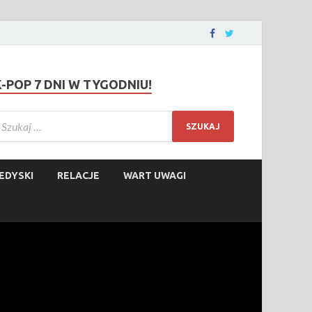
K-POP 7 DNI W TYGODNIU!
EDYSKI
RELACJE
WART UWAGI