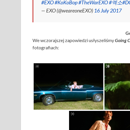
#EXO
#KoKoBop
#TheWarEXO
#엑소
#D
— EXO (@weareoneEXO)
16 July 2017
Go
We wczorajszej zapowiedzi usłyszeliśmy
Going 
fotografiach: