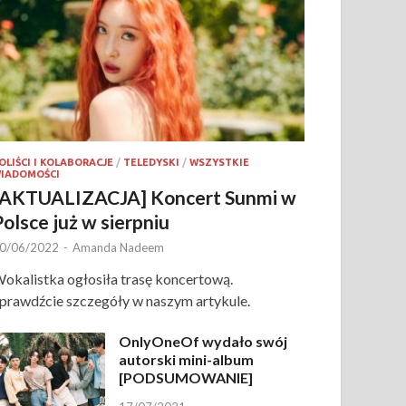
OLIŚCI I KOLABORACJE
/
TELEDYSKI
/
WSZYSTKIE
IADOMOŚCI
[AKTUALIZACJA] Koncert Sunmi w
Polsce już w sierpniu
0/06/2022
-
Amanda Nadeem
okalistka ogłosiła trasę koncertową.
prawdźcie szczegóły w naszym artykule.
OnlyOneOf wydało swój
autorski mini-album
[PODSUMOWANIE]