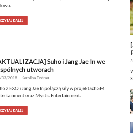
lowo.
CZYTAJ DALEJ
AKTUALIZACJA] Suho i Jang Jae In we
3
spólnych utworach
W
/03/2018
-
Karolina Fedrau
S
ho z EXO i Jang Jae In połączą siły w projektach SM
tertainment oraz Mystic Entertainment.
CZYTAJ DALEJ