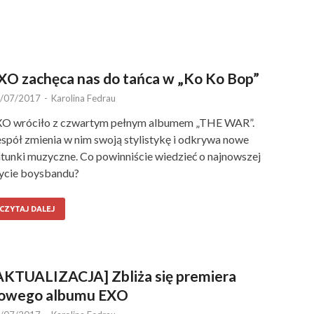
XO zachęca nas do tańca w „Ko Ko Bop”
/07/2017
-
Karolina Fedrau
O wróciło z czwartym pełnym albumem „THE WAR”.
spół zmienia w nim swoją stylistykę i odkrywa nowe
tunki muzyczne. Co powinniście wiedzieć o najnowszej
ycie boysbandu?
CZYTAJ DALEJ
AKTUALIZACJA] Zbliża się premiera
owego albumu EXO