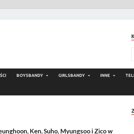
ŚCI
BOYSBANDY
GIRLSBANDY
INNE
TEL
eunghoon, Ken, Suho, Myungsoo i Zico w