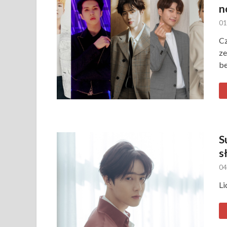
n
01
C
ze
be
S
s
04
Li