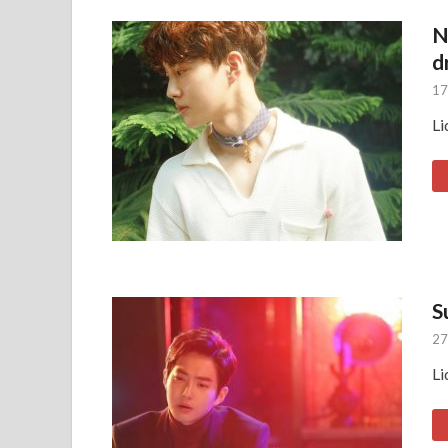
N
d
17
Li
S
27
Li