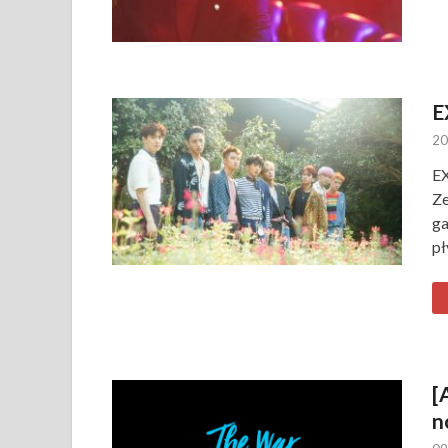
E
20
EX
Ze
ga
pł
[
n