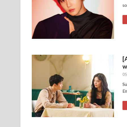
so
[
w
05
Su
En