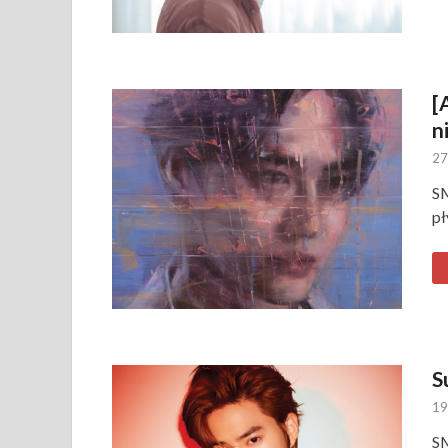
[
n
27
SM
pł
S
19
SM