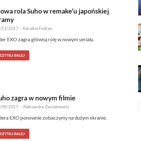
owa rola Suho w remake’u japońskiej
ramy
/11/2017
-
Karolina Fedrau
der EXO zagra główną rolę w nowym serialu.
CZYTAJ DALEJ
uho zagra w nowym filmie
/09/2017
-
Aleksandra Zwolakiewicz
dera EXO ponownie zobaczymy na dużym ekranie.
CZYTAJ DALEJ