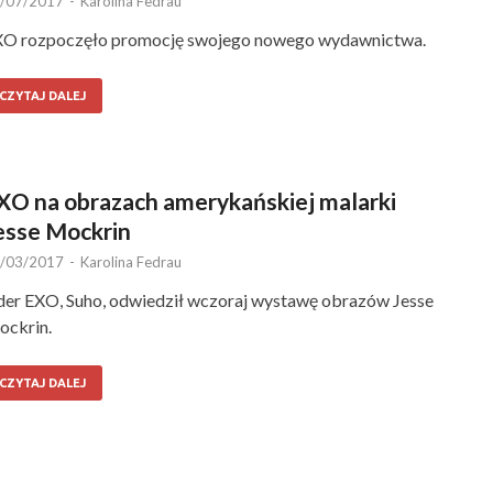
/07/2017
-
Karolina Fedrau
O rozpoczęło promocję swojego nowego wydawnictwa.
CZYTAJ DALEJ
XO na obrazach amerykańskiej malarki
esse Mockrin
/03/2017
-
Karolina Fedrau
der EXO, Suho, odwiedził wczoraj wystawę obrazów Jesse
ckrin.
CZYTAJ DALEJ