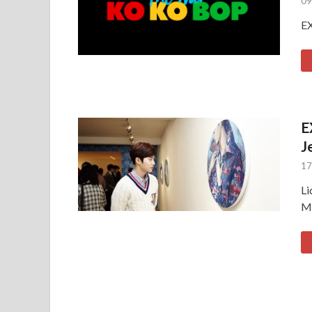
09
EX
E
J
17
Li
Mo