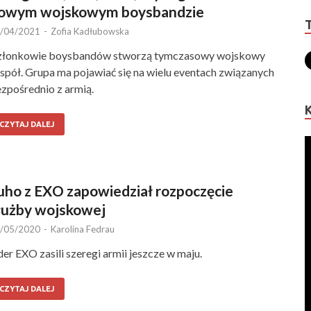
owym wojskowym boysbandzie
/04/2021
-
Zofia Kadłubowska
złonkowie boysbandów stworzą tymczasowy wojskowy
spół. Grupa ma pojawiać się na wielu eventach związanych
zpośrednio z armią.
CZYTAJ DALEJ
uho z EXO zapowiedział rozpoczęcie
łużby wojskowej
/05/2020
-
Karolina Fedrau
der EXO zasili szeregi armii jeszcze w maju.
CZYTAJ DALEJ