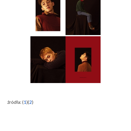
źródła: (
1
)(
2
)