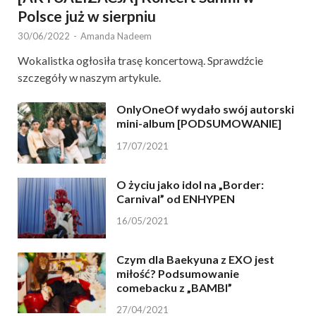
Polsce już w sierpniu
30/06/2022
-
Amanda Nadeem
Wokalistka ogłosiła trasę koncertową. Sprawdźcie
szczegóły w naszym artykule.
OnlyOneOf wydało swój autorski
mini-album [PODSUMOWANIE]
17/07/2021
O życiu jako idol na „Border:
Carnival” od ENHYPEN
16/05/2021
Czym dla Baekyuna z EXO jest
miłość? Podsumowanie
comebacku z „BAMBI”
27/04/2021