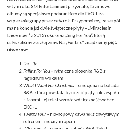
w tym roku. SM Entertainment przyznało, że zimowe
albumy są specjalnym podarunkiem dla EXO-L za
wspieranie grupy przez cały rok. Przypomnijmy, że zespół
ma na koncie już dwie świąteczne płyty – „Miracles in
December” z 2013 roku oraz „Sing For You”, którą
usłyszeliśmy zeszłej zimy. Na „For Life” znajdziemy
pięć
utworów
:
For Life
Falling For You
– rytmiczna piosenka R&B z
łagodnymi wokalami
W
hat I Want For Christmas
– emocjonalna ballada
R&B, która powstała by uczcić piąty rok zespołu
z fanami. Jej tekst wyraża wdzięczność wobec
EXO-L
Twenty Four –
hip-hopowy kawałek z chwytliwym
refrenem i mocnym rapem
Winter Heat
– energiczny utwór R&B. Tekst