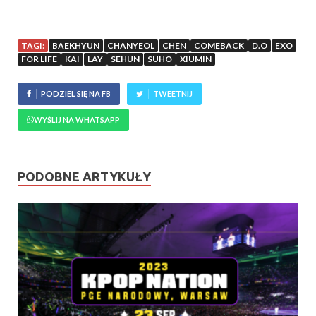
TAGI:
BAEKHYUN
CHANYEOL
CHEN
COMEBACK
D.O
EXO
FOR LIFE
KAI
LAY
SEHUN
SUHO
XIUMIN
PODZIEL SIĘ NA FB
TWEETNIJ
WYŚLIJ NA WHATSAPP
PODOBNE ARTYKUŁY