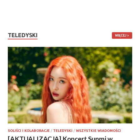
TELEDYSKI
WIĘCEJ
SOLIŚCI I KOLABORACJE
/
TELEDYSKI
/
WSZYSTKIE WIADOMOŚCI
[AKTUALIZACJA] Koncert Sunmi w