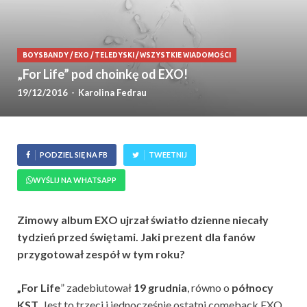
BOYSBANDY
/
EXO
/
TELEDYSKI
/
WSZYSTKIE WIADOMOŚCI
„For Life” pod choinkę od EXO!
19/12/2016
-
Karolina Fedrau
PODZIEL SIĘ NA FB
TWEETNIJ
WYŚLIJ NA WHATSAPP
Zimowy album EXO ujrzał światło dzienne niecały
tydzień przed świętami. Jaki prezent dla fanów
przygotował zespół w tym roku?
„For Life
” zadebiutował
19 grudnia
, równo o
północy
KST
. Jest to trzeci i jednocześnie ostatni comeback EXO