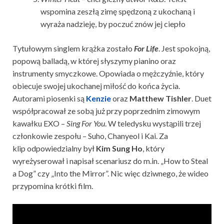
wspomina zeszłą zimę spędzoną z ukochaną i
wyraża nadzieję, by poczuć znów jej ciepło
Tytułowym singlem krążka zostało
For Life
. Jest spokojną,
popową balladą, w której słyszymy pianino oraz
instrumenty smyczkowe. Opowiada o mężczyźnie, który
obiecuje swojej ukochanej miłość do końca życia.
Autorami piosenki są
Kenzie
oraz
Matthew Tishler
. Duet
współpracował ze sobą już przy poprzednim zimowym
kawałku EXO –
Sing For You
. W teledysku wystąpili trzej
członkowie zespołu – Suho, Chanyeol i Kai. Za
klip odpowiedzialny był
Kim Sung Ho
, który
wyreżyserował i napisał scenariusz do m.in. „How to Steal
a Dog” czy „Into the Mirror”. Nic więc dziwnego, że wideo
przypomina krótki film.