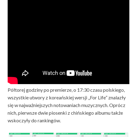
Półtorej godziny po premierze, o 17:30 czasu polskiego,
wszystkie utwory z koreańskiej wersji „For Life” znalazły
się w najważniejszych notowaniach muzycznych. Oprócz
nich, pierwsze dwie piosenki z chińskiego albumu także
wskoczyły do rankingów.