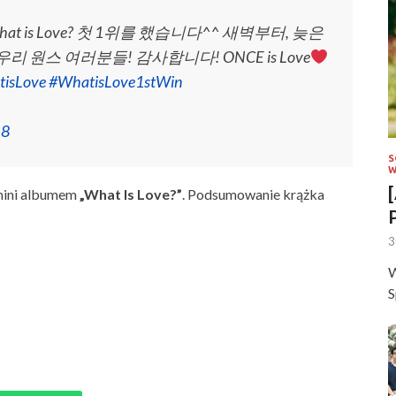
is Love? 첫 1위를 했습니다^^ 새벽부터, 늦은
원스 여러분들! 감사합니다! ONCE is Love
isLove
#WhatisLove1stWin
18
S
W
mini albumem
„What Is Love?”
. Podsumowanie krążka
3
W
S