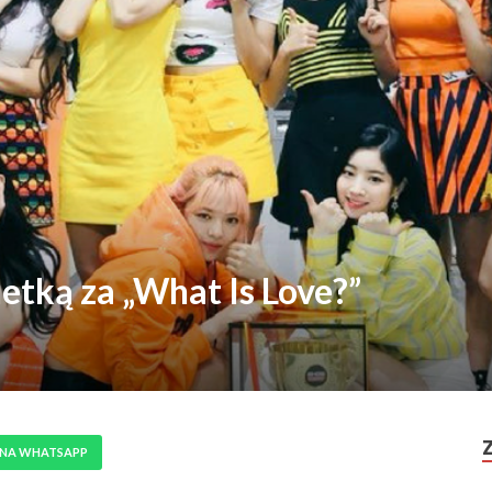
etką za „What Is Love?”
 NA WHATSAPP