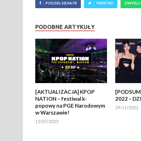
PODZIEL SIĘ NA FB
TWEETNIJ
WYŚLIJ
PODOBNE ARTYKUŁY
[AKTUALIZACJA] KPOP
[PODSUM
NATION – festiwal k-
2022 – DZ
popowy na PGE Narodowym
29/11/2022
w Warszawie!
12/07/2023