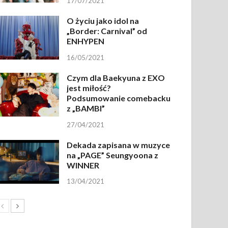
17/07/2021
O życiu jako idol na
„Border: Carnival” od
ENHYPEN
16/05/2021
Czym dla Baekyuna z EXO
jest miłość?
Podsumowanie comebacku
z „BAMBI”
27/04/2021
Dekada zapisana w muzyce
na „PAGE” Seungyoona z
WINNER
13/04/2021