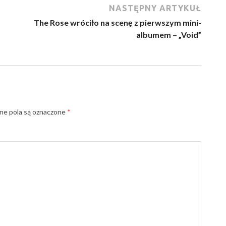
NASTĘPNY ARTYKUŁ
The Rose wróciło na scenę z pierwszym mini-
albumem – „Void”
e pola są oznaczone
*