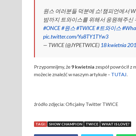
원스 여러분들 덕분에 쇼!챔피언에서 What 
밤까지 트와이스를 위해서 응원해주신 우리 
#ONCE
#원스
#TWICE
#트와이스
#What
pic.twitter.com/Yu8TY1TYw3
— TWICE (@JYPETWICE)
18 kwietnia 20
Przypomnijmy, że
9 kwietnia
zespół powrócił z 
możecie znaleźć w naszym artykule –
TUTAJ
.
źródło zdjęcia: Oficjalny Twitter TWICE
TAGI:
SHOW CHAMPION
TWICE
WHAT IS LOVE?