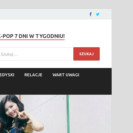
K-POP 7 DNI W TYGODNIU!
EDYSKI
RELACJE
WART UWAGI