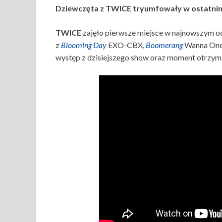
Dziewczęta z TWICE tryumfowały w ostatni
TWICE
zajęło pierwsze miejsce w najnowszym o
z
Blooming Day
EXO-CBX,
Boomerang
Wanna On
występ z dzisiejszego show oraz moment otrzyma