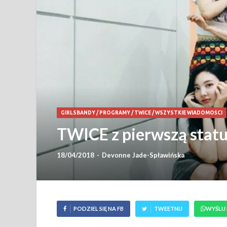
GIRLSBANDY
/
PROGRAMY
/
TWICE
/
WSZYSTKIE WIADOMOŚCI
TWICE z pierwszą statu
18/04/2018
-
Devonne Jade-Spławińska
PODZIEL SIĘ NA FB
TWEETNIJ
WYŚLIJ