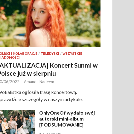
OLIŚCI I KOLABORACJE
/
TELEDYSKI
/
WSZYSTKIE
IADOMOŚCI
[AKTUALIZACJA] Koncert Sunmi w
Polsce już w sierpniu
0/06/2022
-
Amanda Nadeem
okalistka ogłosiła trasę koncertową.
prawdźcie szczegóły w naszym artykule.
OnlyOneOf wydało swój
autorski mini-album
[PODSUMOWANIE]