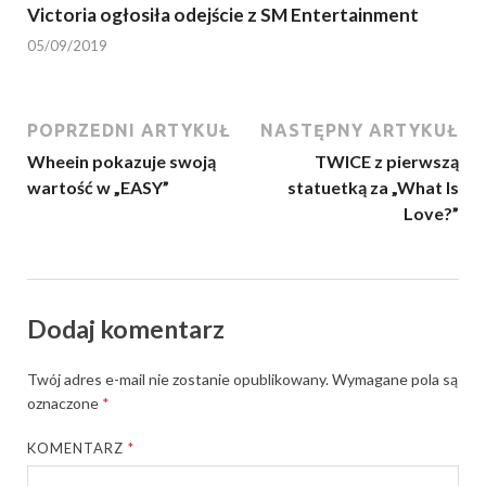
Victoria ogłosiła odejście z SM Entertainment
05/09/2019
POPRZEDNI ARTYKUŁ
NASTĘPNY ARTYKUŁ
Wheein pokazuje swoją
TWICE z pierwszą
wartość w „EASY”
statuetką za „What Is
Love?”
Dodaj komentarz
Twój adres e-mail nie zostanie opublikowany.
Wymagane pola są
oznaczone
*
KOMENTARZ
*