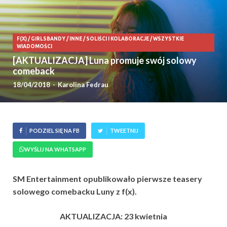
F(X)
/
GIRLSBANDY
/
INNE
/
SOLIŚCI I KOLABORACJE
/
WSZYSTKIE
WIADOMOŚCI
[AKTUALIZACJA] Luna promuje swój solowy
comeback
18/04/2018
-
Karolina Fedrau
PODZIEL SIĘ NA FB
TWEETNIJ
WYŚLIJ NA WHATSAPP
SM Entertainment opublikowało pierwsze teasery
solowego comebacku Luny z f(x).
AKTUALIZACJA: 23 kwietnia