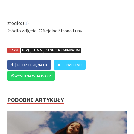
źródło: (
1
)
źródło zdjęcia: Oficjalna Strona Luny
TAGI:
F(X)
LUNA
NIGHT REMINISCIN
PODZIEL SIĘ NA FB
TWEETNIJ
WYŚLIJ NA WHATSAPP
PODOBNE ARTYKUŁY