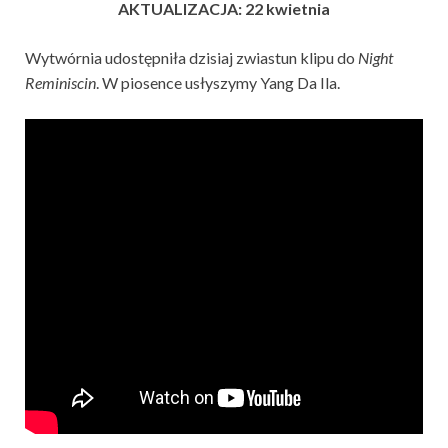
AKTUALIZACJA: 22 kwietnia
Wytwórnia udostępniła dzisiaj zwiastun klipu do
Night
Reminiscin
. W piosence usłyszymy Yang Da Ila.