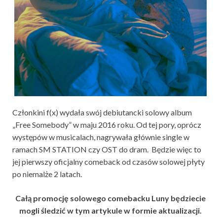
Członkini f(x) wydała swój debiutancki solowy album
„Free Somebody” w maju 2016 roku. Od tej pory, oprócz
występów w musicalach, nagrywała głównie single w
ramach SM STATION czy OST do dram. Będzie więc to
jej pierwszy oficjalny comeback od czasów solowej płyty
po niemalże 2 latach.
Całą promocję solowego comebacku Luny będziecie
mogli śledzić w tym artykule w formie aktualizacji.