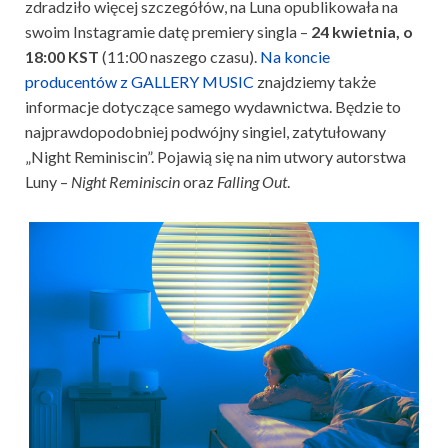
zdradziło więcej szczegółów, na Luna opublikowała na
swoim Instagramie datę premiery singla –
24 kwietnia, o
18:00 KST
(11:00 naszego czasu).
Na koncie
producentów z GALLERY MUSIC
znajdziemy także
informacje dotyczące samego wydawnictwa. Będzie to
najprawdopodobniej podwójny singiel, zatytułowany
„Night Reminiscin”. Pojawią się na nim utwory autorstwa
Luny –
Night Reminiscin
oraz
Falling Out
.