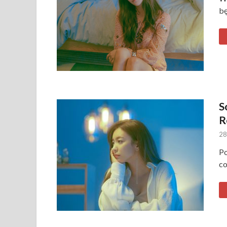
bę
S
R
28
Po
co