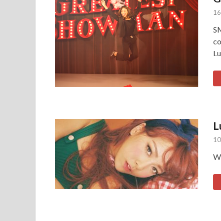
16
SM
co
Lu
L
10
Wo