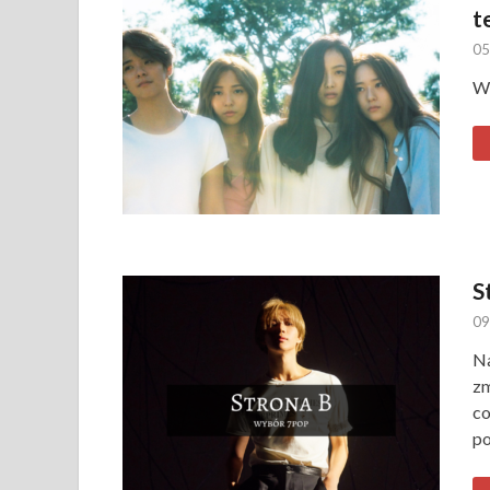
t
05
Wy
S
09
Na
zm
co
po