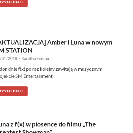
CZYTAJ DALEJ
AKTUALIZACJA] Amber i Luna w nowym
M STATION
/01/2018
-
Karolina Fedrau
łonkinie f(x) po raz kolejny zawitają w muzycznym
ojekcie SM Entertainment.
CZYTAJ DALEJ
una z f(x) w piosence do filmu „The
reatest Showman”