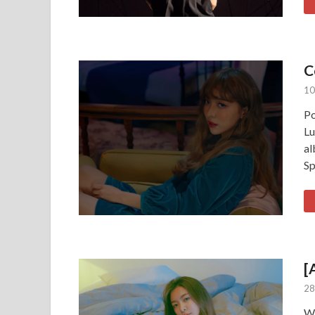
C
10
Po
Lu
al
Sp
[
28
Wo