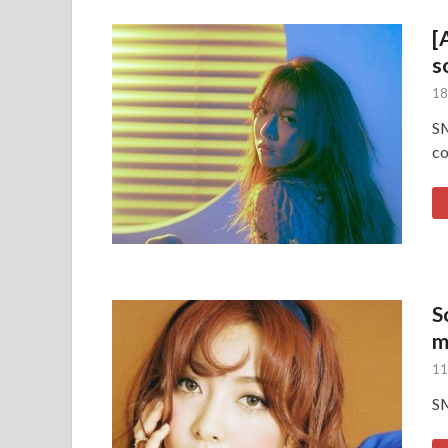
[
s
18
SM
co
S
m
11
SM