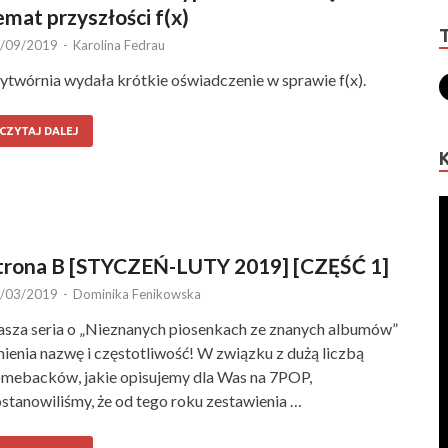
emat przyszłości f(x)
/09/2019
-
Karolina Fedrau
twórnia wydała krótkie oświadczenie w sprawie f(x).
CZYTAJ DALEJ
trona B [STYCZEŃ-LUTY 2019] [CZĘŚĆ 1]
/03/2019
-
Dominika Fenikowska
sza seria o „Nieznanych piosenkach ze znanych albumów”
ienia nazwę i częstotliwość! W związku z dużą liczbą
mebacków, jakie opisujemy dla Was na 7POP,
stanowiliśmy, że od tego roku zestawienia …