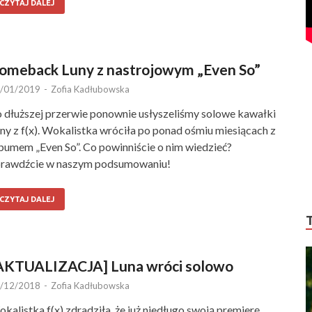
CZYTAJ DALEJ
omeback Luny z nastrojowym „Even So”
/01/2019
-
Zofia Kadłubowska
 dłuższej przerwie ponownie usłyszeliśmy solowe kawałki
ny z f(x). Wokalistka wróciła po ponad ośmiu miesiącach z
bumem „Even So”. Co powinniście o nim wiedzieć?
rawdźcie w naszym podsumowaniu!
CZYTAJ DALEJ
AKTUALIZACJA] Luna wróci solowo
/12/2018
-
Zofia Kadłubowska
kalistka f(x) zdradziła, że już niedługo swoją premierę