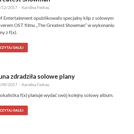
/12/2017
-
Karolina Fedrau
 Entertainment opublikowało specjalny klip z solowym
verem OST filmu „The Greatest Showman” w wykonaniu
ny z f(x).
CZYTAJ DALEJ
una zdradziła solowe plany
/09/2017
-
Karolina Fedrau
kalistka f(x) planuje wydać swój kolejny solowy album.
CZYTAJ DALEJ