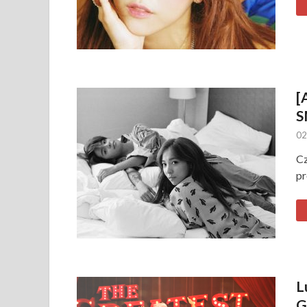
[
S
02
Cz
pr
L
G