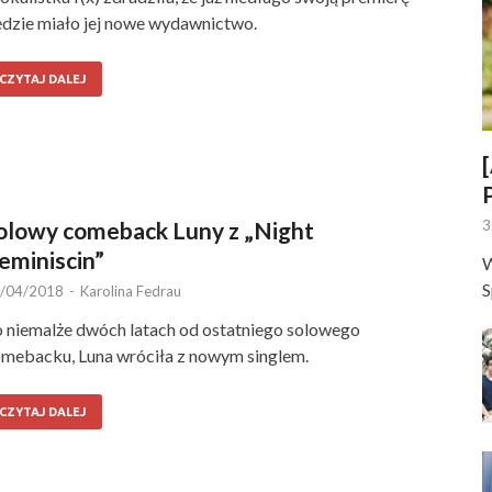
dzie miało jej nowe wydawnictwo.
CZYTAJ DALEJ
olowy comeback Luny z „Night
3
eminiscin”
W
S
/04/2018
-
Karolina Fedrau
 niemalże dwóch latach od ostatniego solowego
mebacku, Luna wróciła z nowym singlem.
CZYTAJ DALEJ