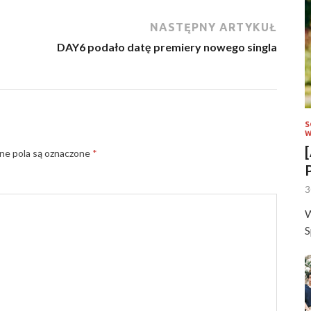
NASTĘPNY ARTYKUŁ
DAY6 podało datę premiery nowego singla
S
W
e pola są oznaczone
*
3
W
S