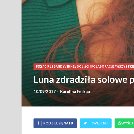
F(X)
/
GIRLSBANDY
/
INNE
/
SOLIŚCI I KOLABORACJE
/
WSZYSTKI
Luna zdradziła solowe 
10/09/2017
-
Karolina Fedrau
PODZIEL SIĘ NA FB
TWEETNIJ
WYŚLIJ