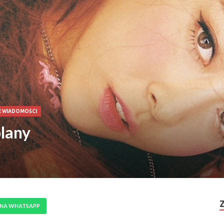
E WIADOMOŚCI
plany
 NA WHATSAPP