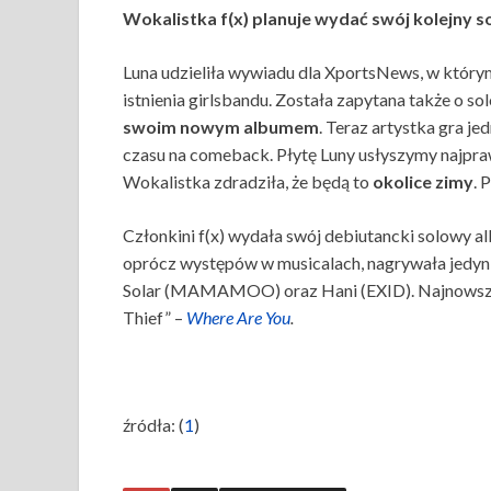
Wokalistka f(x) planuje wydać swój kolejny 
Luna udzieliła wywiadu dla XportsNews, w którym
istnienia girlsbandu. Została zapytana także o so
swoim nowym albumem
. Teraz artystka gra je
czasu na comeback. Płytę Luny usłyszymy najpra
Wokalistka zdradziła, że będą to
okolice zimy
. 
Członkini f(x) wydała swój debiutancki solowy a
oprócz występów w musicalach, nagrywała jedynie
Solar (MAMAMOO) oraz Hani (EXID). Najnowszy
Thief” –
Where Are You
.
źródła: (
1
)