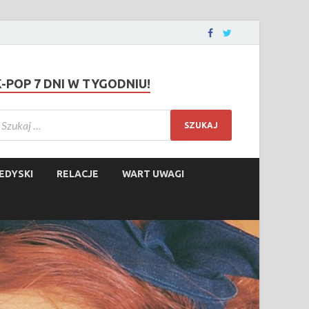
K-POP 7 DNI W TYGODNIU!
EDYSKI
RELACJE
WART UWAGI