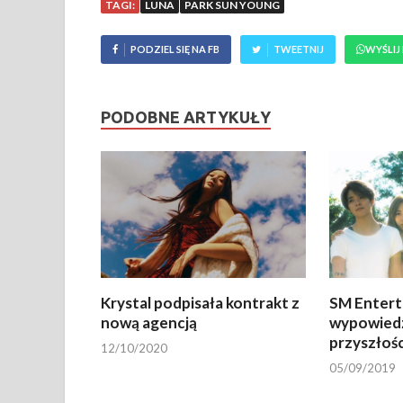
TAGI:
LUNA
PARK SUN YOUNG
PODZIEL SIĘ NA FB
TWEETNIJ
WYŚLIJ
PODOBNE ARTYKUŁY
Krystal podpisała kontrakt z
SM Entert
nową agencją
wypowiedz
przyszłośc
12/10/2020
05/09/2019