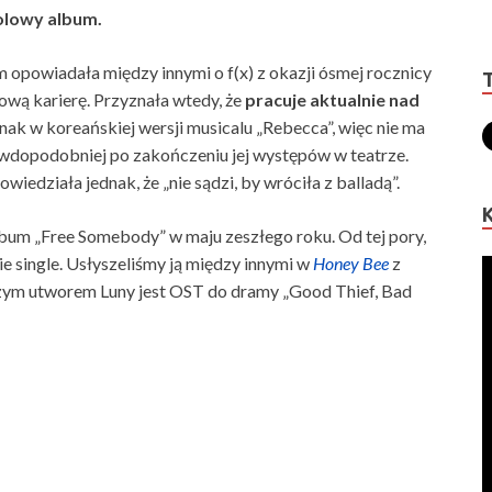
solowy album.
 opowiadała między innymi o f(x) z okazji ósmej rocznicy
lową karierę. Przyznała wtedy, że
pracuje aktualnie nad
dnak w koreańskiej wersji musicalu „Rebecca”, więc nie ma
wdopodobniej po zakończeniu jej występów w teatrze.
Powiedziała jednak, że „nie sądzi, by wróciła z balladą”.
lbum „Free Somebody” w maju zeszłego roku. Od tej pory,
 single. Usłyszeliśmy ją między innymi w
Honey Bee
z
m utworem Luny jest OST do dramy „Good Thief, Bad