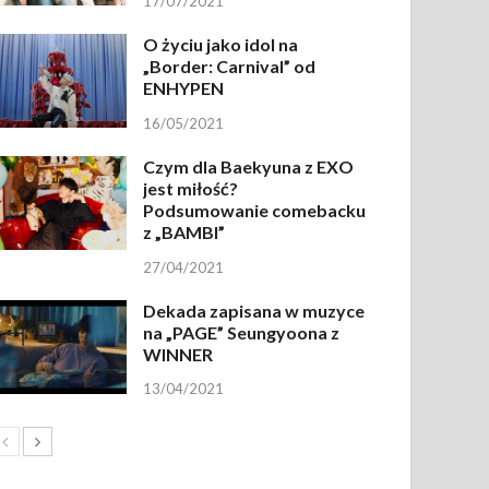
17/07/2021
O życiu jako idol na
„Border: Carnival” od
ENHYPEN
16/05/2021
Czym dla Baekyuna z EXO
jest miłość?
Podsumowanie comebacku
z „BAMBI”
27/04/2021
Dekada zapisana w muzyce
na „PAGE” Seungyoona z
WINNER
13/04/2021