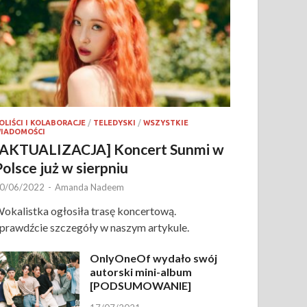
OLIŚCI I KOLABORACJE
/
TELEDYSKI
/
WSZYSTKIE
IADOMOŚCI
[AKTUALIZACJA] Koncert Sunmi w
Polsce już w sierpniu
0/06/2022
-
Amanda Nadeem
okalistka ogłosiła trasę koncertową.
prawdźcie szczegóły w naszym artykule.
OnlyOneOf wydało swój
autorski mini-album
[PODSUMOWANIE]