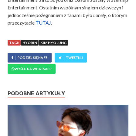
Entertainment. Ostatnim wspólnym singlem dziewczyn i
jednocześnie pożegnaniem z fanami było
Lonely
, o którym
przeczytacie
TUTAJ
.
TAGI:
HYORIN
KIM HYO JUNG
PODZIEL SIĘ NA FB
TWEETNIJ
WYŚLIJ NA WHATSAPP
PODOBNE ARTYKUŁY