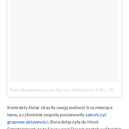
Post udostępniony przez Hyo Lyn (@xhyolynx)
9 Wrz, 2017 o 4:15 PDT
Kontrakty Sistar straciły swoją ważność trzy miesiące
temu, a członkinie zespołu postanowiły
zakończyć
grupowe aktywności
. Bora dołączyła do Hook
Entertainment, za to Soyou oraz Dasom zostały w Starship