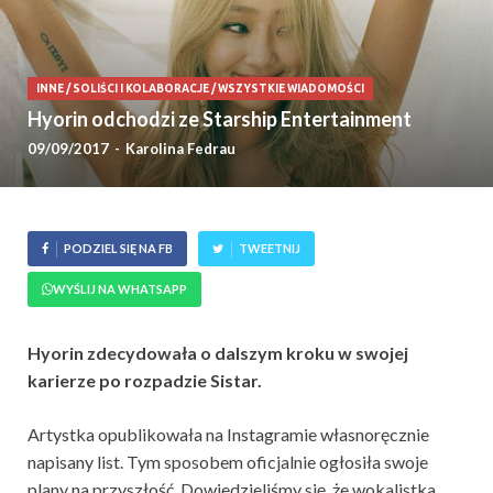
INNE
/
SOLIŚCI I KOLABORACJE
/
WSZYSTKIE WIADOMOŚCI
Hyorin odchodzi ze Starship Entertainment
09/09/2017
-
Karolina Fedrau
PODZIEL SIĘ NA FB
TWEETNIJ
WYŚLIJ NA WHATSAPP
Hyorin zdecydowała o dalszym kroku w swojej
karierze po rozpadzie Sistar.
Artystka opublikowała na Instagramie własnoręcznie
napisany list. Tym sposobem oficjalnie ogłosiła swoje
plany na przyszłość. Dowiedzieliśmy się, że wokalistka