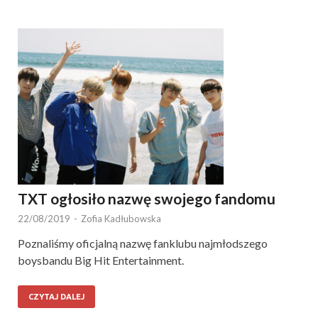
TXT ogłosiło nazwę swojego fandomu
22/08/2019
-
Zofia Kadłubowska
Poznaliśmy oficjalną nazwę fanklubu najmłodszego
boysbandu Big Hit Entertainment.
CZYTAJ DALEJ