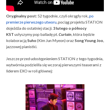
Oryginalny post:
52 tygodnie, czyli okrągły rok,
po
premierze pierwszego utworu
, pociąg projektu STATION
dojeżdża do ostatniej stacji.
3 lutego o północy
KST
usłyszymy pop balladę pt.
Curtain
, która będzie
kolaboracją
Suho
(Kim Jun Myeon) oraz
Song Young Joo
,
jazzowej pianistki.
Jeszcze przed udostępnieniem STATION z tego tygodnia,
wytwórnia podzieliła się wczoraj pierwszymi teaserami z
liderem EXO w roli głównej: