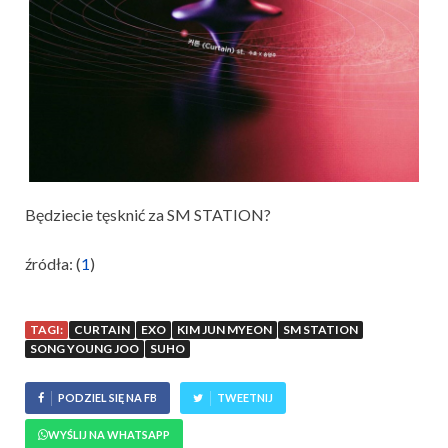
Będziecie tęsknić za SM STATION?
źródła: (
1
)
TAGI:
CURTAIN
EXO
KIM JUN MYEON
SM STATION
SONG YOUNG JOO
SUHO
PODZIEL SIĘ NA FB
TWEETNIJ
WYŚLIJ NA WHATSAPP