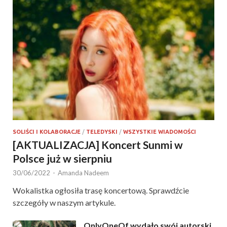
SOLIŚCI I KOLABORACJE
/
TELEDYSKI
/
WSZYSTKIE WIADOMOŚCI
[AKTUALIZACJA] Koncert Sunmi w
Polsce już w sierpniu
30/06/2022
-
Amanda Nadeem
Wokalistka ogłosiła trasę koncertową. Sprawdźcie
szczegóły w naszym artykule.
OnlyOneOf wydało swój autorski