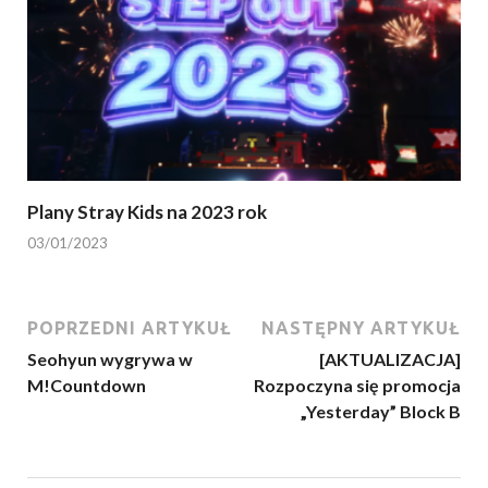
Plany Stray Kids na 2023 rok
03/01/2023
POPRZEDNI ARTYKUŁ
NASTĘPNY ARTYKUŁ
Seohyun wygrywa w
[AKTUALIZACJA]
M!Countdown
Rozpoczyna się promocja
„Yesterday” Block B