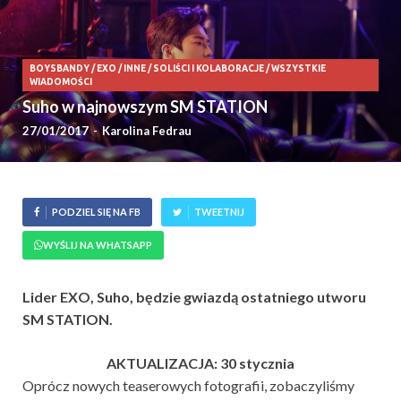
BOYSBANDY
/
EXO
/
INNE
/
SOLIŚCI I KOLABORACJE
/
WSZYSTKIE
WIADOMOŚCI
Suho w najnowszym SM STATION
27/01/2017
-
Karolina Fedrau
PODZIEL SIĘ NA FB
TWEETNIJ
WYŚLIJ NA WHATSAPP
Lider EXO, Suho, będzie gwiazdą ostatniego utworu
SM STATION.
AKTUALIZACJA: 30 stycznia
Oprócz nowych teaserowych fotografii, zobaczyliśmy