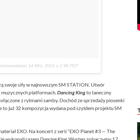
smtownstation
14 Wrz, 2016 o 2:48 PDT
czą swoje siły w najnowszym SM STATION. Utwór
h muzycznych platformach.
Dancing King
to taneczny
połączone z rytmami samby. Dochód ze sprzedaży piosenki
ie to już 32 kompozycja wydana pod szyldem projektu SM
materiał EXO. Na koncert z serii “EXO Planet #3 — The
zie wykonali razem
Dancing King
. Występ zobaczymy 17