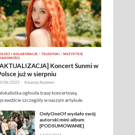
OLIŚCI I KOLABORACJE
/
TELEDYSKI
/
WSZYSTKIE
IADOMOŚCI
[AKTUALIZACJA] Koncert Sunmi w
Polsce już w sierpniu
0/06/2022
-
Amanda Nadeem
okalistka ogłosiła trasę koncertową.
prawdźcie szczegóły w naszym artykule.
OnlyOneOf wydało swój
autorski mini-album
[PODSUMOWANIE]