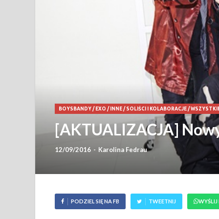
BOYSBANDY
/
EXO
/
INNE
/
SOLIŚCI I KOLABORACJE
/
WSZYSTKI
[AKTUALIZACJA] Nowy 
12/09/2016
-
Karolina Fedrau
PODZIEL SIĘ NA FB
TWEETNIJ
WYŚLIJ