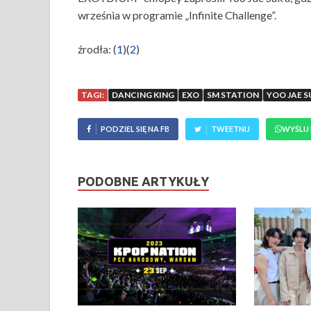
września w programie „Infinite Challenge”.
źrodła: (
1
)(
2
)
TAGI:
DANCING KING
EXO
SM STATION
YOO JAE S
PODZIEL SIĘ NA FB
TWEETNIJ
WYŚLIJ
PODOBNE ARTYKUŁY