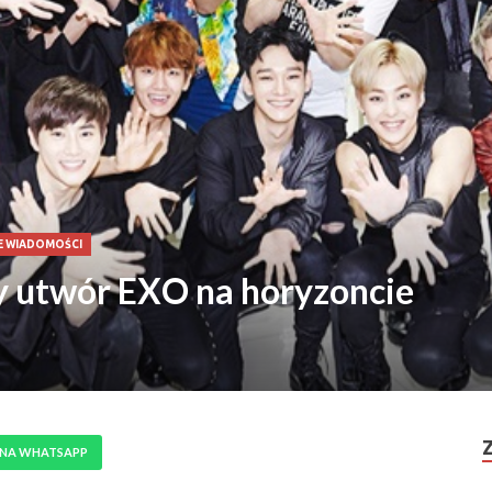
E WIADOMOŚCI
utwór EXO na horyzoncie
 NA WHATSAPP