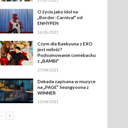
17/07/2021
O życiu jako idol na
„Border: Carnival” od
ENHYPEN
16/05/2021
Czym dla Baekyuna z EXO
jest miłość?
Podsumowanie comebacku
z „BAMBI”
27/04/2021
Dekada zapisana w muzyce
na „PAGE” Seungyoona z
WINNER
13/04/2021