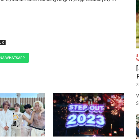
UK
S
 NA WHATSAPP
W
3
W
S