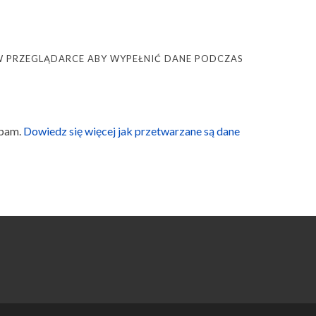
Ę W PRZEGLĄDARCE ABY WYPEŁNIĆ DANE PODCZAS
spam.
Dowiedz się więcej jak przetwarzane są dane