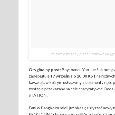
Film zamieszczony przez użytkownika @
Oryginalny post:
Boysband i Yoo Jae Suk połą
zadebiutuje
17 września o 20:00 KST
na różnyc
kawałek, w którym usłyszymy instrumenty dęte 
zostanie przekazany na cele charytatywne. Będz
STATION.
Fani w Bangkoku mieli już okazję usłyszeć nowy 
EXO’rDIUM” chłopcy zaprosili Yoo Jae Suk’a, gd