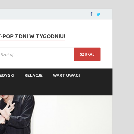
K-POP 7 DNI W TYGODNIU!
EDYSKI
RELACJE
WART UWAGI