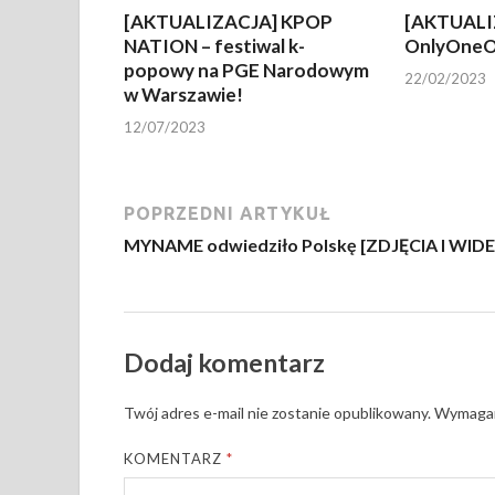
[AKTUALIZACJA] KPOP
[AKTUALI
NATION – festiwal k-
OnlyOneO
popowy na PGE Narodowym
22/02/2023
w Warszawie!
12/07/2023
POPRZEDNI ARTYKUŁ
MYNAME odwiedziło Polskę [ZDJĘCIA I WID
Dodaj komentarz
Twój adres e-mail nie zostanie opublikowany.
Wymagan
KOMENTARZ
*