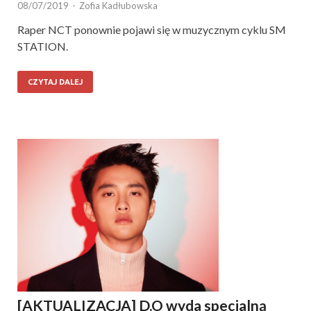
08/07/2019
-
Zofia Kadłubowska
Raper NCT ponownie pojawi się w muzycznym cyklu SM
STATION.
CZYTAJ DALEJ
[AKTUALIZACJA] D.O wyda specjalną