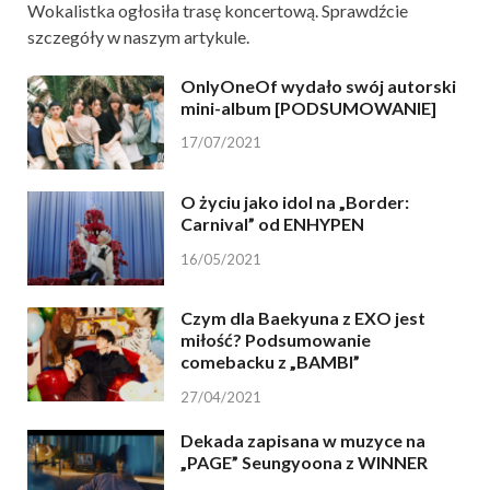
Wokalistka ogłosiła trasę koncertową. Sprawdźcie
szczegóły w naszym artykule.
OnlyOneOf wydało swój autorski
mini-album [PODSUMOWANIE]
17/07/2021
O życiu jako idol na „Border:
Carnival” od ENHYPEN
16/05/2021
Czym dla Baekyuna z EXO jest
miłość? Podsumowanie
comebacku z „BAMBI”
27/04/2021
Dekada zapisana w muzyce na
„PAGE” Seungyoona z WINNER