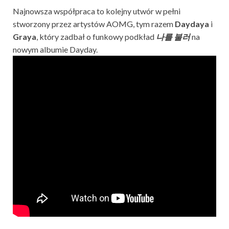
Najnowsza współpraca to kolejny utwór w pełni
stworzony przez artystów AOMG, tym razem
Daydaya
i
Graya
, który zadbał o funkowy podkład
나를 불러
na
nowym albumie Dayday.