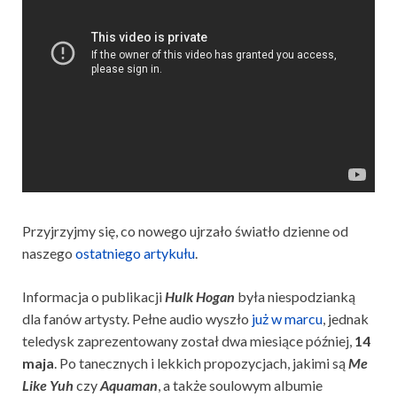
Przyjrzyjmy się, co nowego ujrzało światło dzienne od
naszego
ostatniego artykułu
.
Informacja o publikacji
Hulk Hogan
była niespodzianką
dla fanów artysty. Pełne audio wyszło
już w marcu
, jednak
teledysk zaprezentowany został dwa miesiące później,
14
maja
. Po tanecznych i lekkich propozycjach, jakimi są
Me
Like Yuh
czy
Aquaman
, a także soulowym albumie