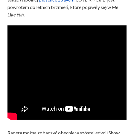
powrotem do letnich brzmień, które pojawiły się w
Me
Like Yuh
.
Rapera można zobaczyć obecnie w szóstej edycji Show