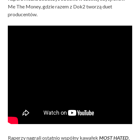
Me The Money, gdzie razem z Dok2 tworzą duet
producentów.
Raperzy nagrali ostatnio wspólny kawałek
MOST HATED
,