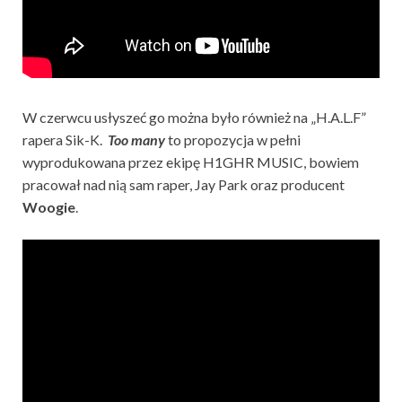
W czerwcu usłyszeć go można było również na „H.A.L.F”
rapera Sik-K.
Too many
to propozycja w pełni
wyprodukowana przez ekipę H1GHR MUSIC, bowiem
pracował nad nią sam raper, Jay Park oraz producent
Woogie
.