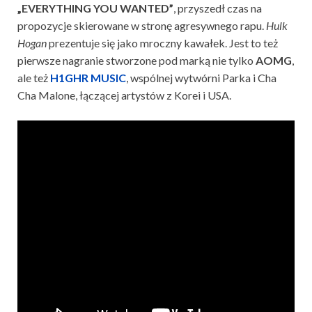
„EVERYTHING YOU WANTED”
, przyszedł czas na
propozycje skierowane w stronę agresywnego rapu.
Hulk
Hogan
prezentuje się jako mroczny kawałek. Jest to też
pierwsze nagranie stworzone pod marką nie tylko
AOMG
,
ale też
H1GHR MUSIC
, wspólnej wytwórni Parka i Cha
Cha Malone, łączącej artystów z Korei i USA.