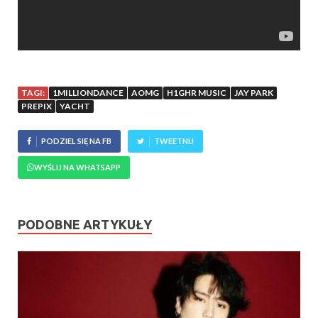
TAGI:
1MILLIONDANCE
AOMG
H1GHR MUSIC
JAY PARK
PREPIX
YACHT
PODZIEL SIĘ NA FB
TWEETNIJ
WYŚLIJ NA WHATSAPP
PODOBNE ARTYKUŁY