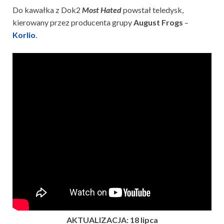
Do kawałka z Dok2
Most Hated
powstał teledysk,
kierowany przez producenta grupy
August Frogs
–
Korlio
.
AKTUALIZACJA: 18 lipca