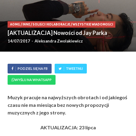
AOMG
/
INNE
/
SOLIŚCI I KOLABORACJE
/
WSZYSTKIE WIADOMOŚCI
[AKTUALIZACJA] Nowości od Jay Parka
14/07/2017
-
Aleksandra Zwolakiewicz
PODZIEL SIĘ NA FB
TWEETNIJ
WYŚLIJ NA WHATSAPP
Muzyk pracuje na najwyższych obrotach i od jakiegoś
czasu nie ma miesiąca bez nowych propozycji
muzycznych z jego strony.
AKTUALIZACJA: 23 lipca