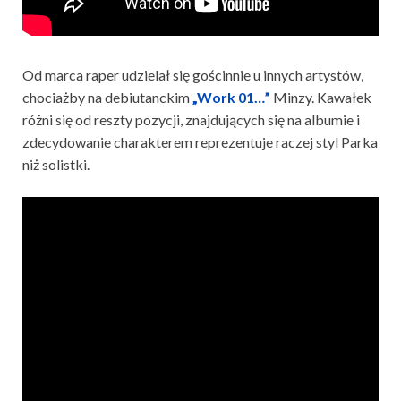
Od marca raper udzielał się gościnnie u innych artystów,
chociażby na debiutanckim
„Work 01…”
Minzy. Kawałek
różni się od reszty pozycji, znajdujących się na albumie i
zdecydowanie charakterem reprezentuje raczej styl Parka
niż solistki.