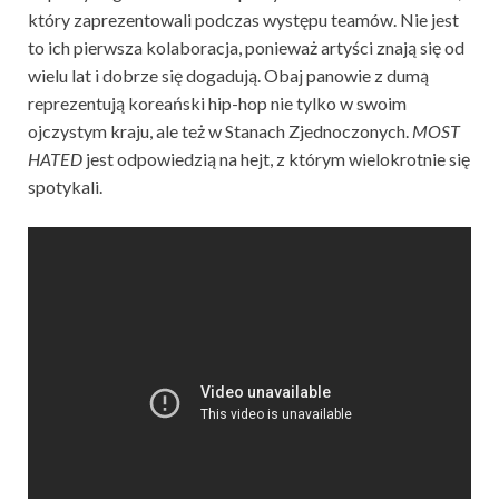
który zaprezentowali podczas występu teamów. Nie jest
to ich pierwsza kolaboracja, ponieważ artyści znają się od
wielu lat i dobrze się dogadują. Obaj panowie z dumą
reprezentują koreański hip-hop nie tylko w swoim
ojczystym kraju, ale też w Stanach Zjednoczonych.
MOST
HATED
jest odpowiedzią na hejt, z którym wielokrotnie się
spotykali.