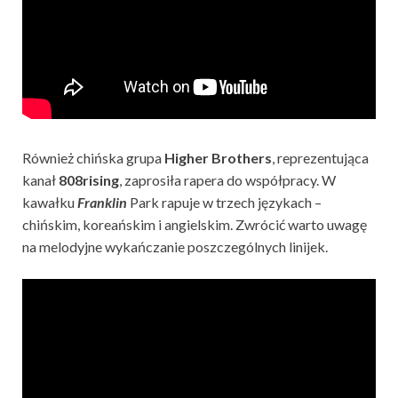
Również chińska grupa
Higher Brothers
, reprezentująca
kanał
808rising
, zaprosiła rapera do współpracy. W
kawałku
Franklin
Park rapuje w trzech językach –
chińskim, koreańskim i angielskim. Zwrócić warto uwagę
na melodyjne wykańczanie poszczególnych linijek.