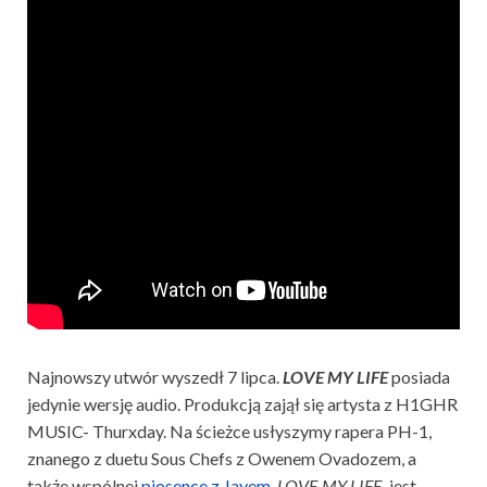
Najnowszy utwór wyszedł 7 lipca.
LOVE MY LIFE
posiada
jedynie wersję audio. Produkcją zajął się artysta z H1GHR
MUSIC- Thurxday. Na ścieżce usłyszymy rapera PH-1,
znanego z duetu Sous Chefs z Owenem Ovadozem, a
także wspólnej
piosence z Jayem
.
LOVE MY LIFE
jest