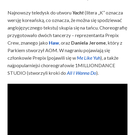
Najnowszy teledysk do utworu
Yacht
(litera „K” oznacza
wersję koreańską, co oznacza, że można się spodziewać
anglojęzycznego tekstu) skupia się na tańcu. Choreografię
przygotowało dwóch tancerzy – reprezentanta Prepix
Crew, znanego jako
Haw
, oraz
Daniela Jerome
, który z
Parkiem stworzył AOM. W nagraniu pojawiają się
członkowie Prepix (pojawili się w
Me Like Yuh
), a także
najpopularniejsi choreografowie 1MILLIONDANCE
STUDIO (stworzyli kroki do
All I Wanna Do
).