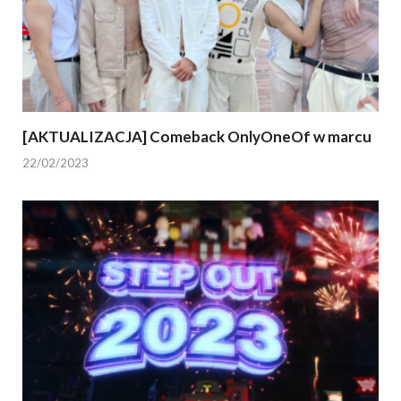
[AKTUALIZACJA] Comeback OnlyOneOf w marcu
22/02/2023