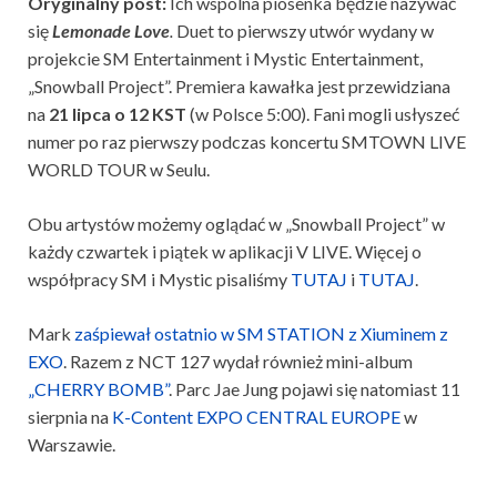
Oryginalny post:
Ich wspólna piosenka będzie nazywać
się
Lemonade Love
.
Duet to pierwszy utwór wydany w
projekcie SM Entertainment i Mystic Entertainment,
„Snowball Project”. Premiera kawałka jest przewidziana
na
21 lipca o 12 KST
(w Polsce 5:00). Fani mogli usłyszeć
numer po raz pierwszy podczas koncertu SMTOWN LIVE
WORLD TOUR w Seulu.
Obu artystów możemy oglądać w „Snowball Project” w
każdy czwartek i piątek w aplikacji V LIVE. Więcej o
współpracy SM i Mystic pisaliśmy
TUTAJ
i
TUTAJ
.
Mark
zaśpiewał ostatnio w SM STATION z Xiuminem z
EXO
. Razem z NCT 127 wydał również mini-album
„CHERRY BOMB”
. Parc Jae Jung pojawi się natomiast 11
sierpnia na
K-Content EXPO CENTRAL EUROPE
w
Warszawie.