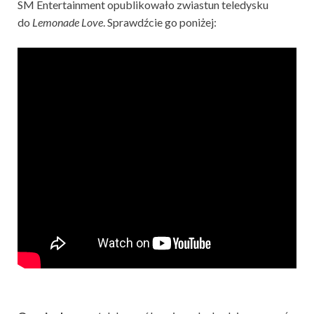
SM Entertainment opublikowało zwiastun teledysku
do
Lemonade
Love
. Sprawdźcie go poniżej: