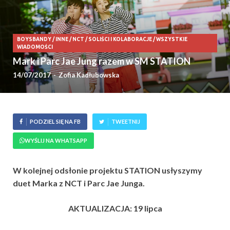
BOYSBANDY
/
INNE
/
NCT
/
SOLIŚCI I KOLABORACJE
/
WSZYSTKIE
WIADOMOŚCI
Mark i Parc Jae Jung razem w SM STATION
14/07/2017
-
Zofia Kadłubowska
PODZIEL SIĘ NA FB
TWEETNIJ
WYŚLIJ NA WHATSAPP
W kolejnej odsłonie projektu STATION usłyszymy
duet Marka z NCT i Parc Jae Junga.
AKTUALIZACJA: 19 lipca