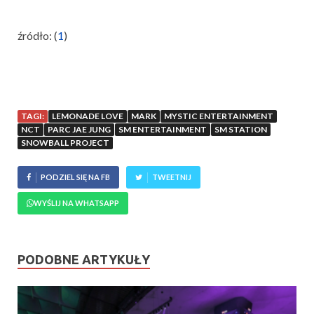
źródło: (
1
)
TAGI:
LEMONADE LOVE
MARK
MYSTIC ENTERTAINMENT
NCT
PARC JAE JUNG
SM ENTERTAINMENT
SM STATION
SNOWBALL PROJECT
PODZIEL SIĘ NA FB
TWEETNIJ
WYŚLIJ NA WHATSAPP
PODOBNE ARTYKUŁY