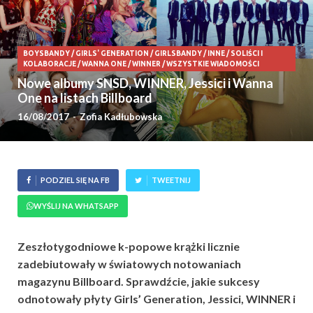
BOYSBANDY
/
GIRLS' GENERATION
/
GIRLSBANDY
/
INNE
/
SOLIŚCI I
KOLABORACJE
/
WANNA ONE
/
WINNER
/
WSZYSTKIE WIADOMOŚCI
Nowe albumy SNSD, WINNER, Jessici i Wanna
One na listach Billboard
16/08/2017
-
Zofia Kadłubowska
PODZIEL SIĘ NA FB
TWEETNIJ
WYŚLIJ NA WHATSAPP
Zeszłotygodniowe k-popowe krążki licznie
zadebiutowały w światowych notowaniach
magazynu Billboard. Sprawdźcie, jakie sukcesy
odnotowały płyty Girls’ Generation, Jessici, WINNER i