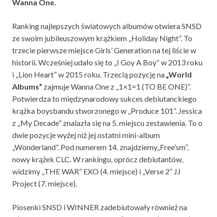
Wanna One.
Ranking najlepszych światowych albumów otwiera SNSD
ze swoim jubileuszowym krążkiem „Holiday Night”. To
trzecie pierwsze miejsce Girls’ Generation na tej liście w
historii. Wcześniej udało się to „I Goy A Boy” w 2013 roku
i „Lion Heart” w 2015 roku. Trzecią pozycję na
„World
Albums”
zajmuje Wanna One z „1×1=1 (TO BE ONE)”.
Potwierdza to międzynarodowy sukces debiutanckiego
krążka boysbandu stworzonego w „Produce 101”. Jessica
z „My Decade” znalazła się na 5. miejscu zestawienia. To o
dwie pozycje wyżej niż jej ostatni mini-album
„Wonderland”. Pod numerem 14. znajdziemy„Free’sm”,
nowy krążek CLC. W rankingu, oprócz debiutantów,
widzimy „THE WAR” EXO (4. miejsce) i „Verse 2” JJ
Project (7. miejsce).
Piosenki SNSD i WINNER zadebiutowały również na