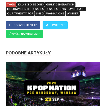
TAGI:
1X1=1 (TO BE ONE)
GIRLS' GENERATION
HOLIDAY NIGHT
JESSICA
JESSICA JUNG
MY DECADE
OUR TWENTY FOR
SNSD
WANNA ONE
WINNER
PODZIEL SIĘ NA FB
TWEETNIJ
WYŚLIJ NA WHATSAPP
PODOBNE ARTYKUŁY