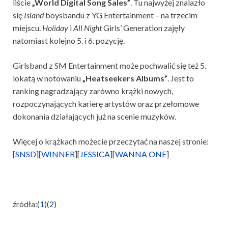
liście
„World Digital Song Sales”
. Tu najwyżej znalazło
się
Island
boysbandu z YG Entertainment – na trzecim
miejscu.
Holiday
i
All Night
Girls’ Generation zajęły
natomiast kolejno 5. i 6. pozycję.
Girlsband z SM Entertainment może pochwalić się też 5.
lokatą w notowaniu
„Heatseekers Albums”
. Jest to
ranking nagradzający zarówno krążki nowych,
rozpoczynających karierę artystów oraz przełomowe
dokonania działających już na scenie muzyków.
Więcej o krążkach możecie przeczytać na naszej stronie:
[
SNSD
][
WINNER
][
JESSICA
][
WANNA ONE
]
źródła:(
1
)(
2
)