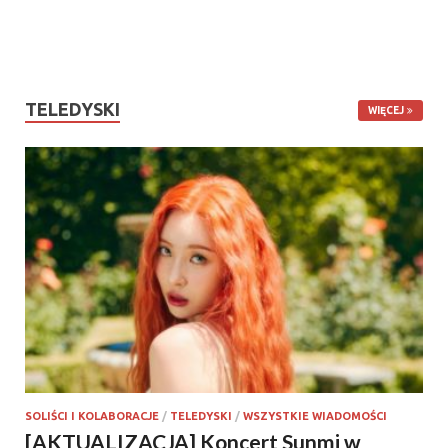
TELEDYSKI
WIĘCEJ
SOLIŚCI I KOLABORACJE
/
TELEDYSKI
/
WSZYSTKIE WIADOMOŚCI
[AKTUALIZACJA] Koncert Sunmi w