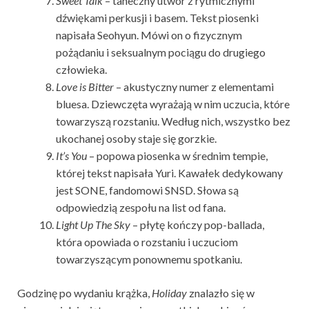
Sweet Talk
– taneczny utwór z rytmicznymi
dźwiękami perkusji i basem. Tekst piosenki
napisała Seohyun. Mówi on o fizycznym
pożądaniu i seksualnym pociągu do drugiego
człowieka.
Love is Bitter
– akustyczny numer z elementami
bluesa. Dziewczęta wyrażają w nim uczucia, które
towarzyszą rozstaniu. Według nich, wszystko bez
ukochanej osoby staje się gorzkie.
It’s You
– popowa piosenka w średnim tempie,
której tekst napisała Yuri. Kawałek dedykowany
jest SONE, fandomowi SNSD. Słowa są
odpowiedzią zespołu na list od fana.
Light Up The Sky ­
– płytę kończy pop-ballada,
która opowiada o rozstaniu i uczuciom
towarzyszącym ponownemu spotkaniu.
Godzinę po wydaniu krążka,
Holiday
znalazło się w