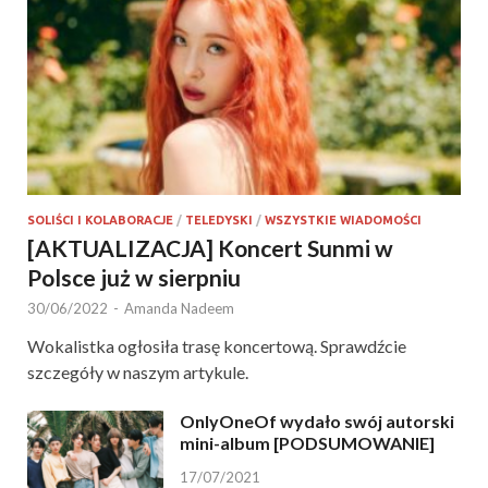
SOLIŚCI I KOLABORACJE
/
TELEDYSKI
/
WSZYSTKIE WIADOMOŚCI
[AKTUALIZACJA] Koncert Sunmi w
Polsce już w sierpniu
30/06/2022
-
Amanda Nadeem
Wokalistka ogłosiła trasę koncertową. Sprawdźcie
szczegóły w naszym artykule.
OnlyOneOf wydało swój autorski
mini-album [PODSUMOWANIE]
17/07/2021