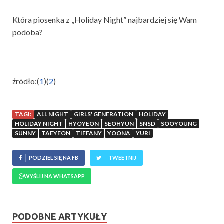
Która piosenka z „Holiday Night” najbardziej się Wam
podoba?
źródło:(
1
)(
2
)
TAGI:
ALL NIGHT
GIRLS' GENERATION
HOLIDAY
HOLIDAY NIGHT
HYOYEON
SEOHYUN
SNSD
SOOYOUNG
SUNNY
TAEYEON
TIFFANY
YOONA
YURI
PODZIEL SIĘ NA FB
TWEETNIJ
WYŚLIJ NA WHATSAPP
PODOBNE ARTYKUŁY