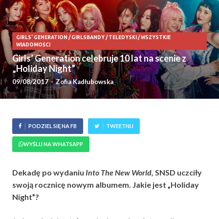
GIRLS' GENERATION
/
GIRLSBANDY
/
TELEDYSKI
/
WSZYSTKIE
WIADOMOŚCI
Girls’ Generation celebruje 10 lat na scenie z
„Holiday Night”
09/08/2017
-
Zofia Kadłubowska
PODZIEL SIĘ NA FB
TWEETNIJ
WYŚLIJ NA WHATSAPP
Dekadę po wydaniu
Into The New World,
SNSD uczciły
swoją rocznicę nowym albumem.
Jakie jest „Holiday
Night”?