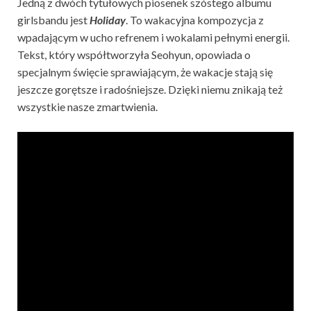
Jedną z dwóch tytułowych piosenek szóstego albumu
girlsbandu jest
Holiday
. To wakacyjna kompozycja z
wpadającym w ucho refrenem i wokalami pełnymi energii.
Tekst, który współtworzyła Seohyun, opowiada o
specjalnym święcie sprawiającym, że wakacje stają się
jeszcze gorętsze i radośniejsze. Dzięki niemu znikają też
wszystkie nasze zmartwienia.