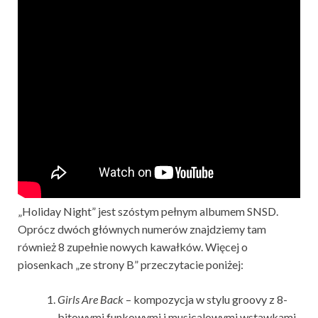
„Holiday Night” jest szóstym pełnym albumem SNSD.
Oprócz dwóch głównych numerów znajdziemy tam
również 8 zupełnie nowych kawałków. Więcej o
piosenkach „ze strony B” przeczytacie poniżej:
Girls Are Back
– kompozycja w stylu groovy z 8-
bitowymi funkowymi i musicalowymi wstawkami.