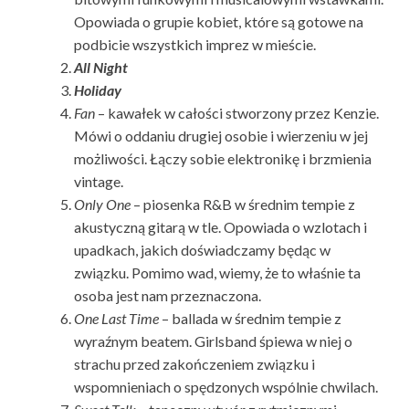
Opowiada o grupie kobiet, które są gotowe na
podbicie wszystkich imprez w mieście.
All Night
Holiday
Fan
– kawałek w całości stworzony przez Kenzie.
Mówi o oddaniu drugiej osobie i wierzeniu w jej
możliwości. Łączy sobie elektronikę i brzmienia
vintage.
Only One
– piosenka R&B w średnim tempie z
akustyczną gitarą w tle. Opowiada o wzlotach i
upadkach, jakich doświadczamy będąc w
związku. Pomimo wad, wiemy, że to właśnie ta
osoba jest nam przeznaczona.
One Last Time
– ballada w średnim tempie z
wyraźnym beatem. Girlsband śpiewa w niej o
strachu przed zakończeniem związku i
wspomnieniach o spędzonych wspólnie chwilach.