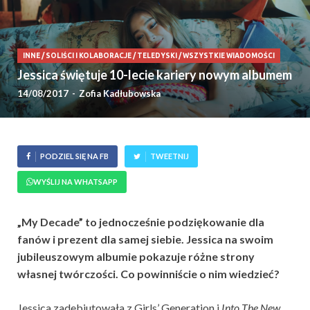
INNE
/
SOLIŚCI I KOLABORACJE
/
TELEDYSKI
/
WSZYSTKIE WIADOMOŚCI
Jessica świętuje 10-lecie kariery nowym albumem
14/08/2017
-
Zofia Kadłubowska
PODZIEL SIĘ NA FB
TWEETNIJ
WYŚLIJ NA WHATSAPP
„My Decade” to jednocześnie podziękowanie dla
fanów i prezent dla samej siebie. Jessica na swoim
jubileuszowym albumie pokazuje różne strony
własnej twórczości. Co powinniście o nim wiedzieć?
Jessica zadebiutowała z Girls’ Generation i
Into The New