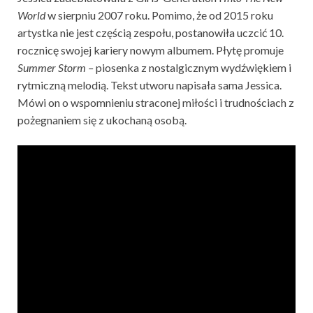
World
w sierpniu 2007 roku. Pomimo, że od 2015 roku
artystka nie jest częścią zespołu, postanowiła uczcić 10.
rocznicę swojej kariery nowym albumem. Płytę promuje
Summer Storm –
piosenka z nostalgicznym wydźwiękiem i
rytmiczną melodią. Tekst utworu napisała sama Jessica.
Mówi on o wspomnieniu straconej miłości i trudnościach z
pożegnaniem się z ukochaną osobą.