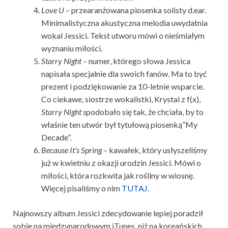
Love U
– przearanżowana piosenka solisty d.ear.
Minimalistyczna akustyczna melodia uwydatnia
wokal Jessici. Tekst utworu mówi o nieśmiałym
wyznaniu miłości.
Starry Night
– numer, którego słowa Jessica
napisała specjalnie dla swoich fanów. Ma to być
prezent i podziękowanie za 10-letnie wsparcie.
Co ciekawe, siostrze wokalistki, Krystal z f(x),
Starry Night s
podobało się tak, że chciała, by to
właśnie ten utwór był tytułową piosenką”My
Decade”.
Because It’s Spring
– kawałek, który usłyszeliśmy
już w kwietniu z okazji urodzin Jessici. Mówi o
miłości, która rozkwita jak rośliny w wiosnę.
Więcej pisaliśmy o nim
TUTAJ
.
Najnowszy album Jessici zdecydowanie lepiej poradził
sobie na międzynarodowym iTunes, niż na koreańskich