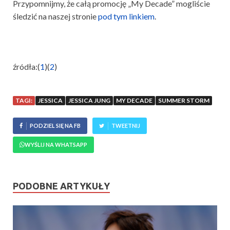
Przypomnijmy, że całą promocję „My Decade” mogliście
śledzić na naszej stronie
pod tym linkiem
.
źródła:(
1
)(
2
)
TAGI:
JESSICA
JESSICA JUNG
MY DECADE
SUMMER STORM
PODZIEL SIĘ NA FB
TWEETNIJ
WYŚLIJ NA WHATSAPP
PODOBNE ARTYKUŁY