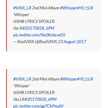
#VIXX_LR
2nd Mini Album
#Whisper
#빅스LR
'Whisper’
ASMR LYRICS SPOILER
Ver.R
#20170828_6PM
pic.twitter.com/Ne0KobcwE0
— RealVIXX (@RealVIXX)
23 August 2017
#VIXX_LR
2nd Mini Album
#Whisper
#빅스LR
'Whisper’
ASMR LYRICS SPOILER
Ver.LR
#20170828_6PM
pic.twitter.com/gg7ChPxudV