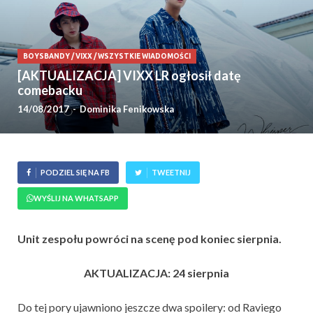
BOYSBANDY
/
VIXX
/
WSZYSTKIE WIADOMOŚCI
[AKTUALIZACJA] VIXX LR ogłosił datę
comebacku
14/08/2017
-
Dominika Fenikowska
PODZIEL SIĘ NA FB
TWEETNIJ
WYŚLIJ NA WHATSAPP
Unit zespołu powróci na scenę pod koniec sierpnia.
AKTUALIZACJA: 24 sierpnia
Do tej pory ujawniono jeszcze dwa spoilery: od Raviego