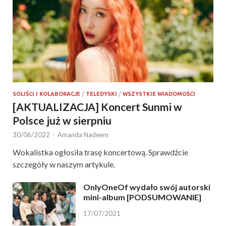
SOLIŚCI I KOLABORACJE
/
TELEDYSKI
/
WSZYSTKIE WIADOMOŚCI
[AKTUALIZACJA] Koncert Sunmi w
Polsce już w sierpniu
30/06/2022
-
Amanda Nadeem
Wokalistka ogłosiła trasę koncertową. Sprawdźcie
szczegóły w naszym artykule.
OnlyOneOf wydało swój autorski
mini-album [PODSUMOWANIE]
17/07/2021