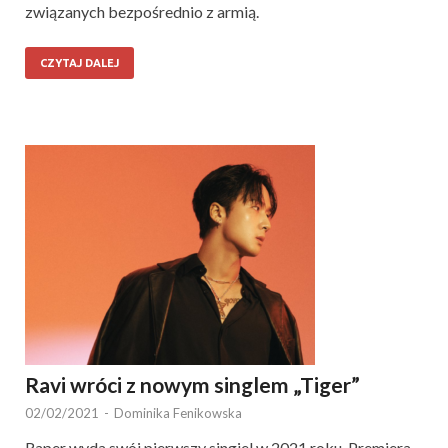
związanych bezpośrednio z armią.
CZYTAJ DALEJ
Ravi wróci z nowym singlem „Tiger”
02/02/2021
-
Dominika Fenikowska
Raper wyda swój pierwszy singiel w 2021 roku. Premiera