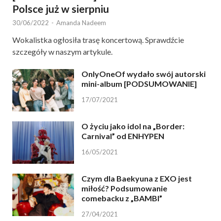
Polsce już w sierpniu
30/06/2022
-
Amanda Nadeem
Wokalistka ogłosiła trasę koncertową. Sprawdźcie
szczegóły w naszym artykule.
OnlyOneOf wydało swój autorski
mini-album [PODSUMOWANIE]
17/07/2021
O życiu jako idol na „Border:
Carnival” od ENHYPEN
16/05/2021
Czym dla Baekyuna z EXO jest
miłość? Podsumowanie
comebacku z „BAMBI”
27/04/2021