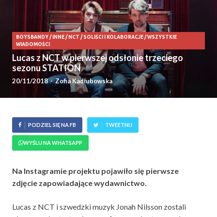
BOYSBANDY
/
INNE
/
NCT
/
SOLIŚCI I KOLABORACJE
/
WSZYSTKIE
WIADOMOŚCI
Lucas z NCT w pierwszej odsłonie trzeciego
sezonu STATION
20/11/2018
-
Zofia Kadłubowska
PODZIEL SIĘ NA FB
TWEETNIJ
WYŚLIJ NA WHATSAPP
Na Instagramie projektu pojawiło się pierwsze
zdjęcie zapowiadające wydawnictwo.
Lucas z NCT i szwedzki muzyk Jonah Nilsson zostali