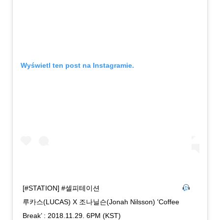
Wyświetl ten post na Instagramie.
[#STATION] #셀피테이션 ⠀⠀⠀⠀⠀⠀⠀⠀⠀⠀⠀⠀⠀⠀⠀⠀
루카스(LUCAS) X 조나닐슨(Jonah Nilsson) 'Coffee
Break’ : 2018.11.29. 6PM (KST)