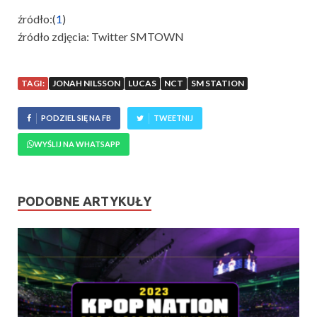
źródło:(
1
)
źródło zdjęcia: Twitter SMTOWN
TAGI:
JONAH NILSSON
LUCAS
NCT
SM STATION
PODZIEL SIĘ NA FB
TWEETNIJ
WYŚLIJ NA WHATSAPP
PODOBNE ARTYKUŁY