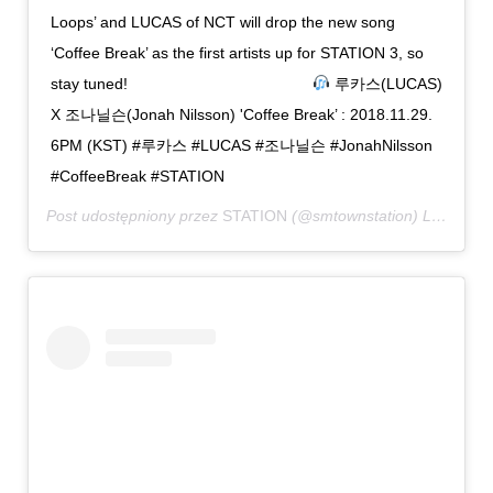
Loops’ and LUCAS of NCT will drop the new song
‘Coffee Break’ as the first artists up for STATION 3, so
stay tuned! ⠀⠀⠀⠀⠀⠀⠀⠀⠀⠀⠀⠀⠀⠀⠀⠀
루카스(LUCAS)
X 조나닐슨(Jonah Nilsson) 'Coffee Break’ : 2018.11.29.
6PM (KST) #루카스 #LUCAS #조나닐슨 #JonahNilsson
#CoffeeBreak #STATION
Post udostępniony przez
STATION
(@smtownstation)
Lis 19, 2018 o 6:32 PST