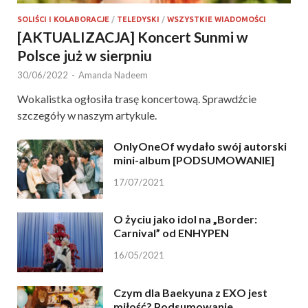
SOLIŚCI I KOLABORACJE
/
TELEDYSKI
/
WSZYSTKIE WIADOMOŚCI
[AKTUALIZACJA] Koncert Sunmi w
Polsce już w sierpniu
30/06/2022
-
Amanda Nadeem
Wokalistka ogłosiła trasę koncertową. Sprawdźcie
szczegóły w naszym artykule.
OnlyOneOf wydało swój autorski
mini-album [PODSUMOWANIE]
17/07/2021
O życiu jako idol na „Border:
Carnival” od ENHYPEN
16/05/2021
Czym dla Baekyuna z EXO jest
miłość? Podsumowanie