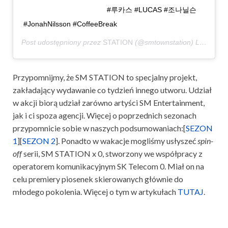
⠀⠀⠀⠀⠀⠀⠀⠀⠀⠀⠀⠀⠀⠀⠀⠀ #루카스 #LUCAS #조나닐슨
#JonahNilsson #CoffeeBreak
Post udostępniony przez
STATION
(@smtownstation)
Lis 20, 2018 o 1:00 PST
Przypomnijmy, że SM STATION to specjalny projekt,
zakładający wydawanie co tydzień innego utworu. Udział
w akcji biorą udział zarówno artyści SM Entertainment,
jak i ci spoza agencji. Więcej o poprzednich sezonach
przypomnicie sobie w naszych podsumowaniach:[
SEZON
1
][
SEZON 2
]. Ponadto w wakacje mogliśmy usłyszeć
spin-
off
serii, SM STATION x 0, stworzony we współpracy z
operatorem komunikacyjnym SK Telecom 0. Miał on na
celu premiery piosenek skierowanych głównie do
młodego pokolenia. Więcej o tym w artykułach
TUTAJ
.