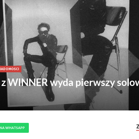
WIADOMOŚCI
z WINNER wyda pierwszy solo
 NA WHATSAPP