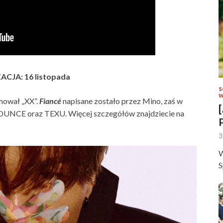
CJA: 16 listopada
S
W
omował „XX”.
Fiancé
napisane zostało przez Mino, zaś w
UNCE oraz TEXU. Więcej szczegółów znajdziecie na
3
W
S