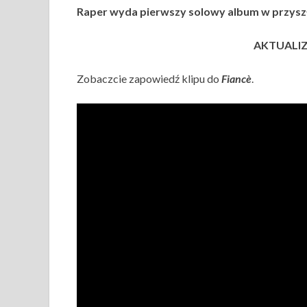
Raper wyda pierwszy solowy album w przysz
AKTUALI
Zobaczcie zapowiedź klipu do
Fiancè
.