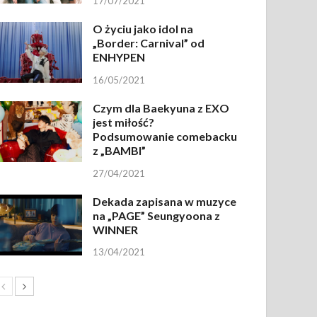
17/07/2021
O życiu jako idol na
„Border: Carnival” od
ENHYPEN
16/05/2021
Czym dla Baekyuna z EXO
jest miłość?
Podsumowanie comebacku
z „BAMBI”
27/04/2021
Dekada zapisana w muzyce
na „PAGE” Seungyoona z
WINNER
13/04/2021