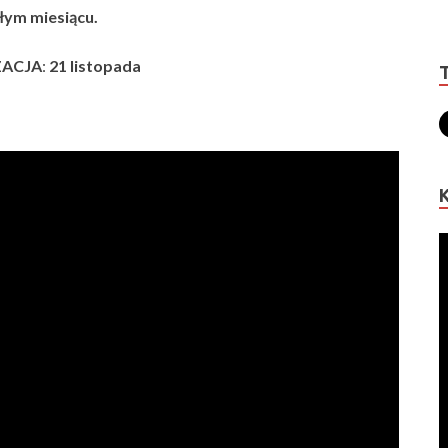
łym miesiącu.
ZACJA
:
21
listopada