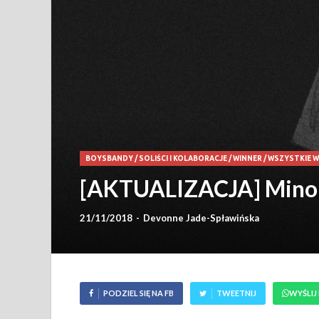
BOYSBANDY
/
SOLIŚCI I KOLABORACJE
/
WINNER
/
WSZYSTKIE 
[AKTUALIZACJA] Mino 
21/11/2018
-
Devonne Jade-Spławińska
PODZIEL SIĘ NA FB
TWEETNIJ
WYŚLIJ