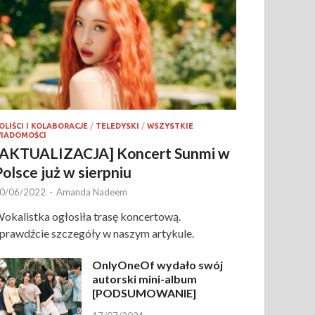
OLIŚCI I KOLABORACJE
/
TELEDYSKI
/
WSZYSTKIE
IADOMOŚCI
[AKTUALIZACJA] Koncert Sunmi w
Polsce już w sierpniu
0/06/2022
-
Amanda Nadeem
okalistka ogłosiła trasę koncertową.
prawdźcie szczegóły w naszym artykule.
OnlyOneOf wydało swój
autorski mini-album
[PODSUMOWANIE]