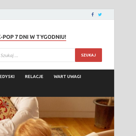
K-POP 7 DNI W TYGODNIU!
EDYSKI
RELACJE
WART UWAGI