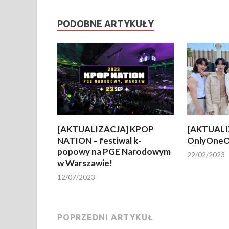
PODOBNE ARTYKUŁY
[AKTUALIZACJA] KPOP
[AKTUALI
NATION – festiwal k-
OnlyOneO
popowy na PGE Narodowym
22/02/2023
w Warszawie!
12/07/2023
POPRZEDNI ARTYKUŁ