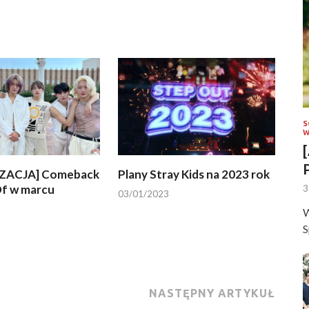
S
W
ZACJA] Comeback
Plany Stray Kids na 2023 rok
f w marcu
3
03/01/2023
W
S
NASTĘPNY ARTYKUŁ