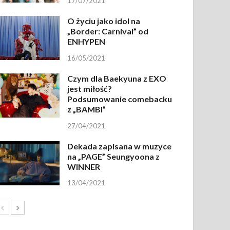
17/07/2021
O życiu jako idol na
„Border: Carnival” od
ENHYPEN
16/05/2021
Czym dla Baekyuna z EXO
jest miłość?
Podsumowanie comebacku
z „BAMBI”
27/04/2021
Dekada zapisana w muzyce
na „PAGE” Seungyoona z
WINNER
13/04/2021