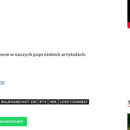
ecie w naszych poprzednich artykułach:
200
BILLBOARD HOT 100
BTS
HER
LOVE YOURSELF
 NA WHATSAPP