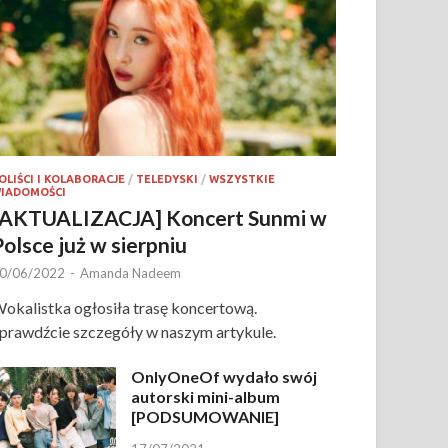
OLIŚCI I KOLABORACJE
/
TELEDYSKI
/
WSZYSTKIE
IADOMOŚCI
[AKTUALIZACJA] Koncert Sunmi w
Polsce już w sierpniu
0/06/2022
-
Amanda Nadeem
okalistka ogłosiła trasę koncertową.
prawdźcie szczegóły w naszym artykule.
OnlyOneOf wydało swój
autorski mini-album
[PODSUMOWANIE]