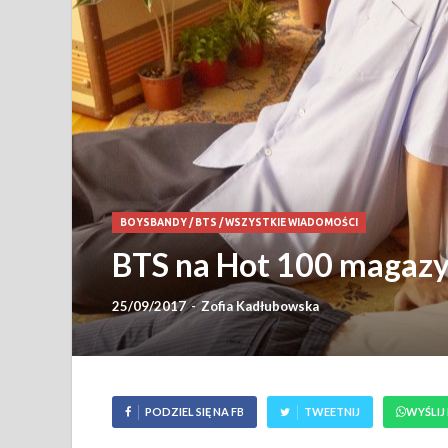
BOYSBANDY
/
BTS
/
WSZYSTKIE WIADOMOŚCI
BTS na Hot 100 magazy
25/09/2017
-
Zofia Kadłubowska
PODZIEL SIĘ NA FB
TWEETNIJ
WYŚLIJ