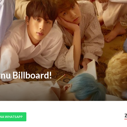
nu Billboard!
 NA WHATSAPP