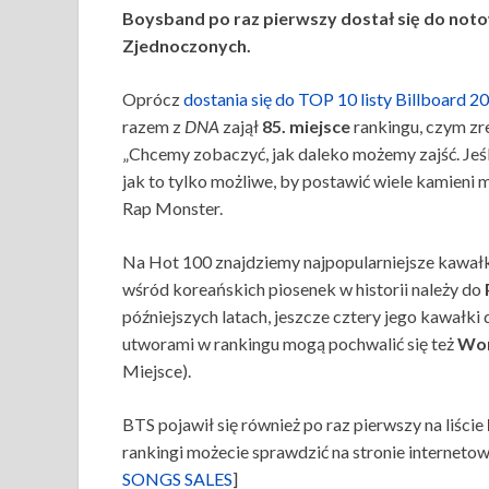
Boysband po raz pierwszy dostał się do noto
Zjednoczonych.
Oprócz
dostania się do TOP 10 listy Billboard 2
razem z
DNA
zajął
85. miejsce
rankingu, czym zre
„Chcemy zobaczyć, jak daleko możemy zajść. Jeśli
jak to tylko możliwe, by postawić wiele kamieni m
Rap Monster.
Na Hot 100 znajdziemy najpopularniejsze kawał
wśród koreańskich piosenek w historii należy do
późniejszych latach, jeszcze cztery jego kawałki 
utworami w rankingu mogą pochwalić się też
Won
Miejsce).
BTS pojawił się również po raz pierwszy na liście
rankingi możecie sprawdzić na stronie internetowe
SONGS SALES
]