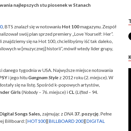
wania najlepszych stu piosenek w Stanach
00
, BTS znalazł się w notowaniu
Hot 100
magazynu. Zespół
alizował swój plan sprzed premiery „Love Yourself: Her”.
 znajdziemy się na Hot 100, chcielibyśmy iść tak daleko,
ilowych w [muzycznej] historii”, mówił wtedy lider grupy,
ki danego tygodnia w USA. Najwyższe miejsce notowania
PSY
i jego hitu
Gangnam Style
z 2012 roku (2. miejsce). W
dostały się na listę. Spośród k-popowych artystów,
der Girls
(
Nobody
– 76. miejsce) i
CL
(
Lifted
– 94.
Digital Songs Sales,
zajmując z
DNA
37. pozycję
. Pełne
j Billboard: [
HOT100
][
BILLBOARD 200
][
DIGITAL