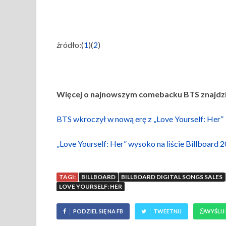
źródło:(
1
)(
2
)
Więcej o najnowszym comebacku BTS znajdzi
BTS wkroczył w nową erę z „Love Yourself: Her”
„Love Yourself: Her” wysoko na liście Billboard 
TAGI:
BILLBOARD
BILLBOARD DIGITAL SONGS SALES
LOVE YOURSELF: HER
PODZIEL SIĘ NA FB
TWEETNIJ
WYŚLIJ