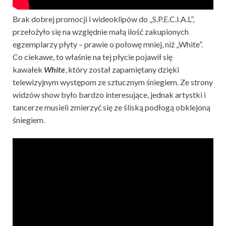
Brak dobrej promocji i wideoklipów do
„
S.P.E.C.I.A.L”,
przełożyło się na względnie małą ilość zakupionych
egzemplarzy płyty – prawie o połowę mniej, niż „White”.
Co ciekawe, to właśnie na tej płycie pojawił się
kawałek
White
, który został zapamiętany dzięki
telewizyjnym występom ze sztucznym śniegiem. Ze strony
widzów show było bardzo interesujące, jednak artystki i
tancerze musieli zmierzyć się ze śliską podłogą obklejoną
śniegiem.