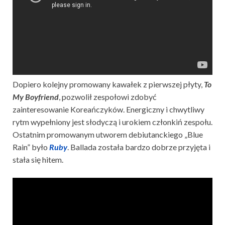
Dopiero kolejny promowany kawałek z pierwszej płyty,
To
My Boyfriend
, pozwolił zespołowi zdobyć
zainteresowanie Koreańczyków. Energiczny i chwytliwy
rytm wypełniony jest słodyczą i urokiem członkiń zespołu.
Ostatnim promowanym utworem debiutanckiego „Blue
Rain” było
Ruby
. Ballada została bardzo dobrze przyjęta i
stała się hitem.