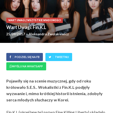
WART UWAGI
/
WSZYSTKIE WIADOMOŚCI
Wart Uwagi: Fin.K.L
25/09/2017
-
Aleksandra Zwolakiewicz
PODZIEL SIĘ NA FB
TWEETNIJ
WYŚLIJ NA WHATSAPP
Pojawiły się na scenie muzycznej, gdy od roku
królowało S.E.S.. Wokalistki z Fin.K.L podjęły
wyzwanie i, mimo krótkiej historii istnienia, zdobyły
serca młodych słuchaczy w Korei.
Fin.K.L (określane też nazwą Fine Killing Liberty) składało