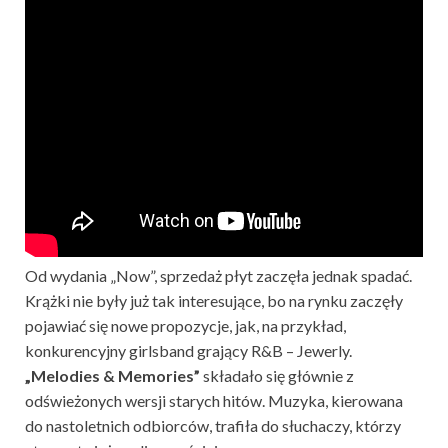
Od wydania „Now”, sprzedaż płyt zaczęła jednak spadać.
Krążki nie były już tak interesujące, bo na rynku zaczęły
pojawiać się nowe propozycje, jak, na przykład,
konkurencyjny girlsband grający R&B – Jewerly.
„Melodies & Memories”
składało się głównie z
odświeżonych wersji starych hitów. Muzyka, kierowana
do nastoletnich odbiorców, trafiła do słuchaczy, którzy