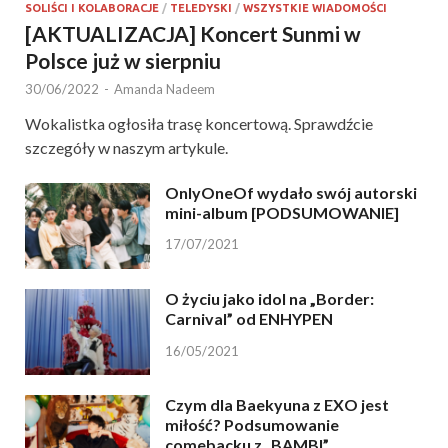
SOLIŚCI I KOLABORACJE
/
TELEDYSKI
/
WSZYSTKIE WIADOMOŚCI
[AKTUALIZACJA] Koncert Sunmi w
Polsce już w sierpniu
30/06/2022
-
Amanda Nadeem
Wokalistka ogłosiła trasę koncertową. Sprawdźcie
szczegóły w naszym artykule.
OnlyOneOf wydało swój autorski
mini-album [PODSUMOWANIE]
17/07/2021
O życiu jako idol na „Border:
Carnival” od ENHYPEN
16/05/2021
Czym dla Baekyuna z EXO jest
miłość? Podsumowanie
comebacku z „BAMBI”