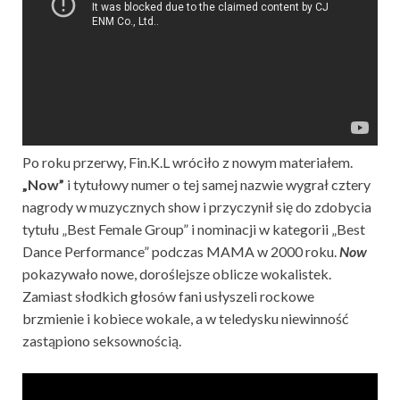
Po roku przerwy, Fin.K.L wróciło z nowym materiałem.
„Now”
i tytułowy numer o tej samej nazwie wygrał cztery
nagrody w muzycznych show i przyczynił się do zdobycia
tytułu „Best Female Group” i nominacji w kategorii „Best
Dance Performance” podczas MAMA w 2000 roku.
Now
pokazywało nowe, doroślejsze oblicze wokalistek.
Zamiast słodkich głosów fani usłyszeli rockowe
brzmienie i kobiece wokale, a w teledysku niewinność
zastąpiono seksownością.