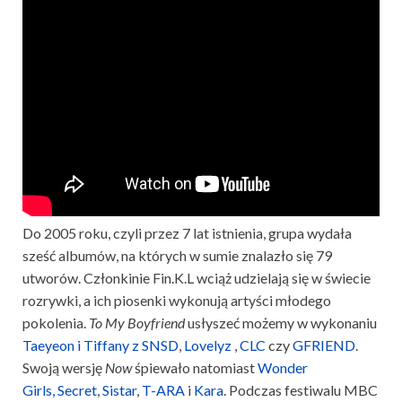
Do 2005 roku, czyli przez 7 lat istnienia, grupa wydała
sześć albumów, na których w sumie znalazło się 79
utworów. Członkinie Fin.K.L wciąż udzielają się w świecie
rozrywki, a ich piosenki wykonują artyści młodego
pokolenia.
To My Boyfriend
usłyszeć możemy w wykonaniu
Taeyeon i Tiffany z SNSD
,
Lovelyz
,
CLC
czy
GFRIEND
.
Swoją wersję
Now
śpiewało natomiast
Wonder
Girls,
Secret
,
Sistar
,
T-ARA
i
Kara
. Podczas festiwalu MBC