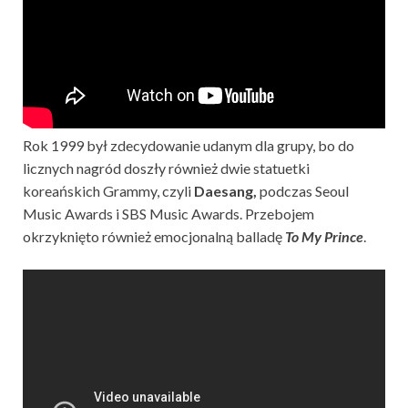
Rok 1999 był zdecydowanie udanym dla grupy, bo do
licznych nagród doszły również dwie statuetki
koreańskich Grammy, czyli
Daesang,
podczas Seoul
Music Awards i SBS Music Awards. Przebojem
okrzyknięto również emocjonalną balladę
To My Prince
.