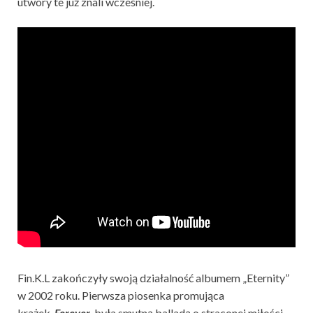
utwory te już znali wcześniej.
Fin.K.L zakończyły swoją działalność albumem „Eternity”
w 2002 roku. Pierwsza piosenka promująca
krążek,
Forever
, była smutną balladą o straconej miłości.