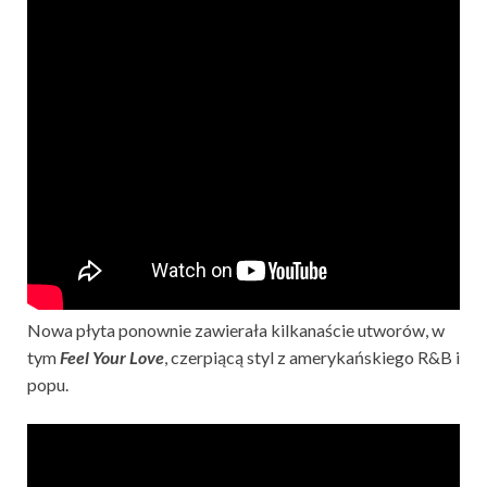
Nowa płyta ponownie zawierała kilkanaście utworów, w
tym
Feel Your Love
, czerpiącą styl z amerykańskiego R&B i
popu.