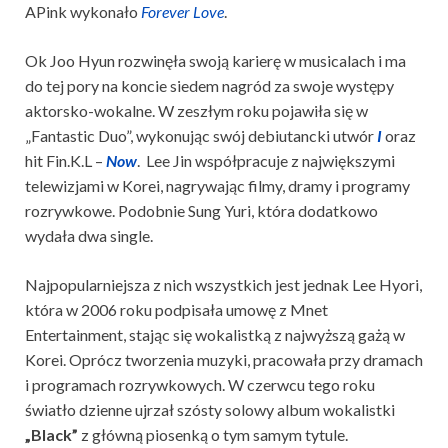
APink wykonało
Forever Love
.
Ok Joo Hyun rozwinęła swoją karierę w musicalach i ma
do tej pory na koncie siedem nagród za swoje występy
aktorsko-wokalne. W zeszłym roku pojawiła się w
„Fantastic Duo”, wykonując swój debiutancki utwór
I
oraz
hit Fin.K.L –
Now
.
Lee Jin współpracuje z największymi
telewizjami w Korei, nagrywając filmy, dramy i programy
rozrywkowe. Podobnie Sung Yuri, która dodatkowo
wydała dwa single.
Najpopularniejsza z nich wszystkich jest jednak Lee Hyori,
która w 2006 roku podpisała umowę z Mnet
Entertainment, stając się wokalistką z najwyższą gażą w
Korei. Oprócz tworzenia muzyki, pracowała przy dramach
i programach rozrywkowych. W czerwcu tego roku
światło dzienne ujrzał szósty solowy album wokalistki
„Black”
z główną piosenką o tym samym tytule.