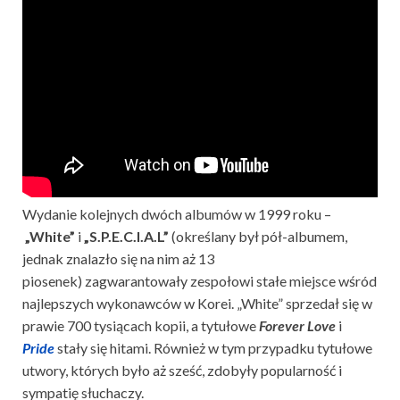
Wydanie kolejnych dwóch albumów w 1999 roku –
„
White”
i
„
S.P.E.C.I.A.L”
(określany był pół-albumem,
jednak znalazło się na nim aż 13
piosenek)
zagwarantowały zespołowi stałe miejsce wśród
najlepszych wykonawców w Korei. „White” sprzedał się w
prawie 700 tysiącach kopii, a tytułowe
Forever Love
i
Pride
stały się hitami. Również w tym przypadku tytułowe
utwory, których było aż sześć, zdobyły popularność i
sympatię słuchaczy.