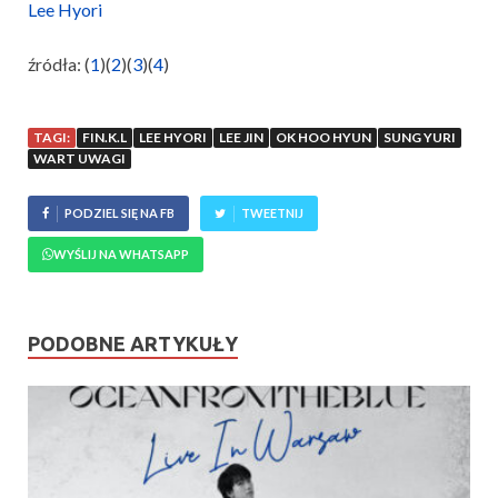
Lee Hyori
źródła: (
1
)(
2
)(
3
)(
4
)
TAGI:
FIN.K.L
LEE HYORI
LEE JIN
OK HOO HYUN
SUNG YURI
WART UWAGI
PODZIEL SIĘ NA FB
TWEETNIJ
WYŚLIJ NA WHATSAPP
PODOBNE ARTYKUŁY