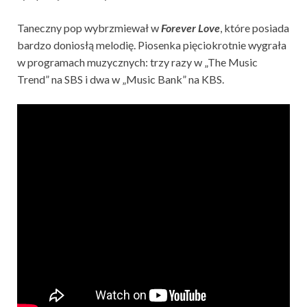
Taneczny pop wybrzmiewał w
Forever Love
, które posiada
bardzo doniosłą melodię. Piosenka pięciokrotnie wygrała
w programach muzycznych: trzy razy w „The Music
Trend” na SBS i dwa w „Music Bank” na KBS.